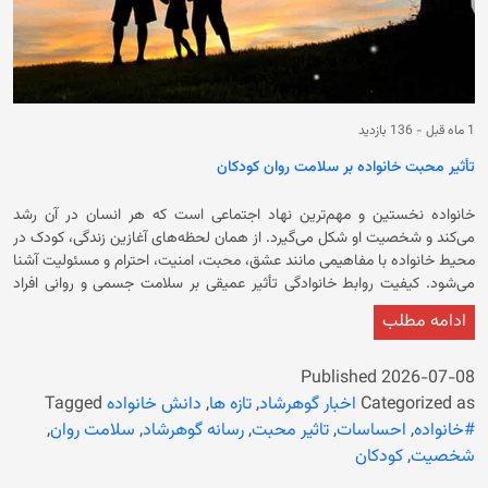
1 ماه قبل
-
136 بازدید
تأثیر محبت خانواده بر سلامت روان کودکان
خانواده نخستین و مهم‌ترین نهاد اجتماعی است که هر انسان در آن رشد
می‌کند و شخصیت او شکل می‌گیرد. از همان لحظه‌های آغازین زندگی، کودک در
محیط خانواده با مفاهیمی مانند عشق، محبت، امنیت، احترام و مسئولیت آشنا
می‌شود. کیفیت روابط خانوادگی تأثیر عمیقی بر سلامت جسمی و روانی افراد
دارد. در میان عوامل گوناگون مؤثر بر سلامت روان، محبت خانواده از جایگاه
ادامه مطلب
ویژه‌ای برخوردار است. محبت نه‌تنها احساس امنیت و آرامش را در افراد ایجاد
می‌کند، بلکه زمینه رشد شخصیت، افزایش اعتمادبه‌نفس و توانایی مقابله با
مشکلات زندگی را نیز فراهم می‌سازد. به همین دلیل، بررسی تأثیر محبت
Published
2026-07-08
خانواده بر سلامت روان از اهمیت فراوانی برخوردار است. سلامت روان تنها به
Categorized as
اخبار گوهرشاد
,
تازه ها
,
دانش خانواده
Tagged
معنای نبود بیماری‌های روانی نیست، بلکه حالتی از رفاه و تعادل روانی است که
#خانواده
,
احساسات
,
تاثیر محبت
,
رسانه گوهرشاد
,
سلامت روان
,
در آن فرد می‌تواند توانایی‌های خود را بشناسد، با فشارهای معمول زندگی کنار
شخصیت
,
کودکان
بیاید، به‌طور مؤثر کار کند و نقش مفیدی در جامعه ایفا نماید. افرادی که از