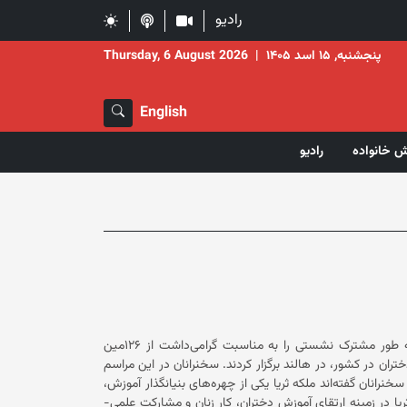
رادیو
پنجشنبه, ۱۵ اسد ۱۴۰۵
|
Thursday, 6 August 2026
English
ش خانواده
رادیو
انجمن موسوم به «همبستگی زنان افغان» و سازمان «زنان دارای اولویت» به طور مشترک نشستی را به مناسبت گرامی‌داشت از ۱۲۶‌مین
سالگرد تولد ملکه ثریا، همسر شاه امان‌الله خان و از بنیان‌گذاران حق آموزش دختران در کشور، در هالند برگزار کردند. سخنرانان در این مراسم
در مورد زندگی و اندیشه‌های ملکه ثریا سخنرانی و بحث‌های علمی ارائه کردند. سخنرانان گفته‌‌اند ملکه ثریا یکی از چهره‌های بنیانگذار آموزش،
ان بود. آنان تاکید کردند که ملکه ثریا در زمینه ارتقای آموزش دختران، کار زنان و مشارکت علمی-