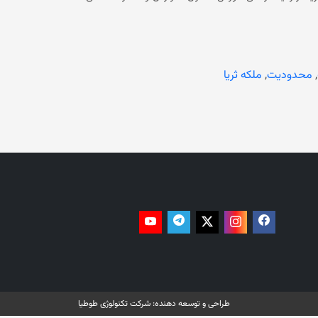
قرن پیش، دستاوردهای تاریخی داشته است. امان‌الله پادشاه نوگرای افغانستان بود که پس از سفر به اروپا دست به
اصلاحات گسترده سیاسی و اجتماعی زد. پس از این سفر، شاه امان‌الله چند مکتب از جمله مکتب دخترانه را ایجاد کرد. ملکه ثریا، همسر
پادشاه پس از بازگشت به کابل حجابش را برداشت و شاه امان‌الله نیز از زنان افغانستان خواست از پوشش ملکه ثریا پیروی کنند. با این حال،
اصلاحات شاه امان الله به دلیل مخالفت سران قبایل و شماری از روحانیون شکست خورد. شرکت‌کنندگان در نشست گرامی‌داشت از زادروز
ملکه ثریا در هالند، درباره وضعیت فعلی زنان افغانستان نیز صحبت کردند. آنان گفتند زنان و دختران افغانستان از حقوق اساسی خود
,
محدودیت
,
ملکه ثریا
طراحی و توسعه دهنده:
شرکت تکنولوژی طوطیا