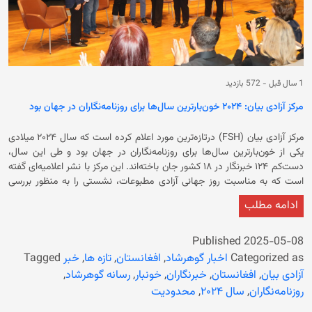
1 سال قبل
-
572 بازدید
مرکز آزادی بیان: ۲۰۲۴ خون‌بارترین سال‌ها برای روزنامه‌نگاران در جهان بود
مرکز آزادی بیان (FSH) درتازه‌ترین مورد اعلام کرده است که سال ۲۰۲۴ میلادی
یکی از خون‌بارترین سال‌ها برای روزنامه‌نگاران در جهان بود و طی این سال،
دست‌کم ۱۲۴ خبرنگار در ۱۸ کشور جان باخته‌اند. این مرکز با نشر اعلامیه‌ای گفته
است که به مناسبت روز جهانی آزادی مطبوعات، نشستی را به منظور بررسی
وضعیت آزادی بیان و رسانه‌ها در افغانستان و روزنامه‌نگاری در جوامع
ادامه مطلب
دموکراتیک در کانادا برگزار کرده است. در اعلامیه آمده است که این نشست با
حضور مسوولان نهاد‌های حامی رسانه‌های کانادایی، استادان دانشگاه،
دانشجویان و شماری از خبرنگاران کشور در شهر تورنتوی کانادا برگزار شده است.
Published
2025-05-08
مرکز آزادی بیان در ادامه تاکید کرده است که در این نشست به فرصت‌های
Categorized as
اخبار گوهرشاد
,
افغانستان
,
تازه ها
,
خبر
Tagged
موجود در جوامع دموکراتیک برای ژورنالیزم و محدودیت‌های موجود در جوامع
آزادی بیان
,
افغانستان
,
خبرنگاران
,
خونبار
,
رسانه گوهرشاد
,
سرکوب‌گر پرداخته شد. در ادامه آمده است که اشتراک‌کنندگان این نشست در
روزنامه‌نگاران
,
سال ۲۰۲۴
,
محدودیت
مورد «تلاش‌های خبرنگاران افغانستان برای حفظ ژورنالیزم، چالش‌ها و