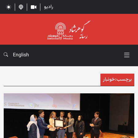
رادیو
English
برچسب:
خونبار