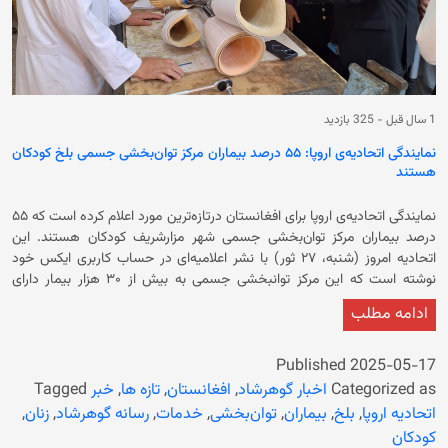
1 سال قبل
-
325 بازدید
نمایندگی اتحادیه‌ی اروپا: ۵۵ درصد بیماران مرکز توان‌بخشی جسمی بلخ کودکان
هستند
نمایندگی اتحادیه‌ی اروپا برای افغانستان درتازه‌ترین مورد اعلام کرده است که ۵۵
درصد بیماران مرکز توان‌بخشی جسمی شهر مزارشریف کودکان هستند. این
اتحادیه امروز (شنبه، ۲۷ ثور) با نشر اعلامیه‌ای در حساب کاربری ایکس خود
نوشته است که این مرکز توانبخشی جسمی به بیش از ۳۰ هزار بیمار دارای
معلولیت خدمات ارائه می‌کند. در اعلامیه آمده است که نمایندگی اتحادیه‌ی اروپا
ادامه مطلب
برای افغانستان مرکز ترک اعتیاد ۲۰ بستر ویژه‌ی زنان و دختران در جوزجان را نیز
تامین مالی می‌کند. این اتحادیه، اعتیاد به مواد مخدر را مانع توسعه ‎افغانستان
دانسته و گفته که در کنار مردم می‌ایستد. نمایندگی اتحادیه‌ی اروپا تاکید کرده
Published
2025-05-17
است: «این مرکز کرامت ‎زنان و زندگی شایسته را احیا می‌کند.» همچنین ورونیکا
Categorized as
اخبار گوهرشاد
,
افغانستان
,
تازه ها
,
خبر
Tagged
بوشکوویچ پوهار، کاردار نمایندگی اتحادیه اروپا برای افغانستان نیز در حساب
اتحادیه اروپا
,
بلخ
,
بیماران
,
توان‌بخشی
,
خدمات
,
رسانه گوهرشاد
,
زنان
,
کاربری ایکس خود نوشته است که به شمال کشور سفر کرده است. او نوشته
کودکان