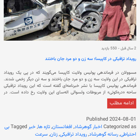
نیمروز و بدخشان پنج تن به شمول یک کودک جان باخته بودند.
2 سال قبل
-
550 بازدید
رویداد ترافیکی در کاپیسا؛ سه زن و دو مرد جان باختند
مسوولان در فرماندهی پولیس ولایت کاپیسا می‌گویند که در پی یک رویداد
ترافیکی در این ولایت سه زن و دو مرد جان باختند و سه تن دیگر زخمی شدند.
فرماندهی پولیس کاپیسا با نشر خبرنامه‌ای گفته است که این رویداد ترافیکی
ساحه «دره‌کوتی» از مربوطات ولسوالی اله‌سای این ولایت رخ داده است. در
ادامه آمده است که در این رویداد سه زن و دو مرد جان باخته و سه تن دیگر
ادامه مطلب
زخمی شدند. در خبرنامه آمده است که زخمیان این رویداد به کابل و شفاخانه
ولایتی کاپیسا منتقل شدند. دلیل وقوع این رویداد کم‌عرض بودن جاده و
بی‌احتیاطی راننده عنوان شده است. اله‌سای یکی از ولسوالی‌های کوهستانی
Published
2024-08-01
کاپیسا است و باشند‌گان آن پیش از این نیز گواه وقوع رویدادهای دلخراش
Categorized as
اخبار گوهرشاد
,
افغانستان
,
تازه ها
,
خبر
Tagged
بی
ترافیکی بودند. باید گفت که رویدادهای ترافیکی در بسیاری از ولایت‌ها، هر از
احتیاطی
,
رسانه گوهرشاد
,
رویداد ترافیکی
,
زنان
,
سرعت
گاهی از شهروندان کشور قربانی می‌گیرد‌. بی‌احتیاطی رانندگان، خرابی جاده‌ها و