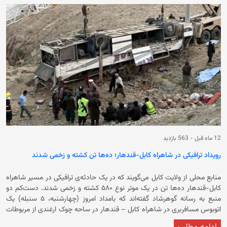
12 ماه قبل
-
563 بازدید
رویداد ترافیکی در شاهراه کابل-قندهار؛ ده‌ها تن کشته و زخمی شدند
منابع محلی از ولایت کابل می‌گویند که در یک حادثه‌ی ترافیکی در مسیر شاهراه
کابل-قندهار ده‌ها تن در یک موتر نوع ۵۸۰ کشته و زخمی شدند. دست‌کم دو
منبع به رسانه گوهرشاد گفته‌اند که بامداد امروز (چهارشنبه، ۵ سنبله) یک
اتوبوس مسافربری در شاهراه ‌‏کابل – قندهار در ساحه چوک ارغندی از مربوطات
ولسوالی پغمان کابل واژگون ‌‏شده است. منبع تاکید کرد که در این رویداد ترافیکی