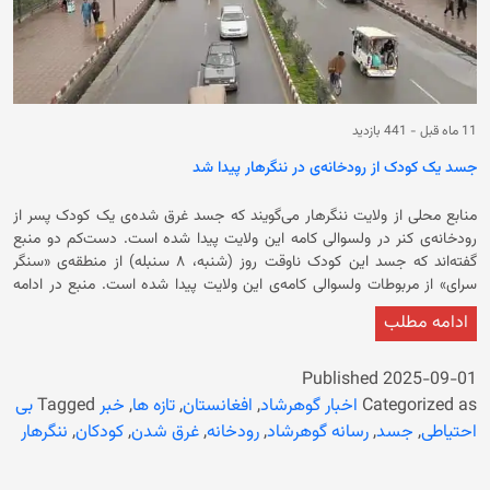
11 ماه قبل
-
441 بازدید
جسد یک کودک از رودخانه‌ی در ننگرهار پیدا شد
منابع محلی از ولایت ننگرهار می‌گویند که جسد غرق شده‌ی یک کودک پسر از
رودخانه‌ی کنر در ولسوالی کامه این ولایت پیدا شده است. دست‌کم دو منبع
گفته‌اند که جسد این کودک ناوقت روز (شنبه، ۸ سنبله) از منطقه‌ی «سنگر
سرای» از مربوطات ولسوالی کامه‌ی این ولایت پیدا شده است. منبع در ادامه
تاکید کرد که جسد این کودک پسر توسط باشندگان محل از رودخانه پیدا شده و
ادامه مطلب
به شفاخانه منتقل شده‌ است. منبع در مورد هویت، سن و چگونگی غرق شدن
این کودک جزییات بیشتر ارائه نکرده است. تا اکنون مسوولان محلی حکومت
سرپرست در ولایت ننگرهار در این مورد اظهار نظر نکرده‌اند. احتمال می‌رود که
Published
2025-09-01
جسد این کودک به‌دلیل جاری شدن سیلاب چند روز اخیر در شماری از
Categorized as
اخبار گوهرشاد
,
افغانستان
,
تازه ها
,
خبر
Tagged
بی
ولسوالی‌های ننگرهار پیدا شده باشد. این در حالی است که در پی بارندگی‌های
احتیاطی
,
جسد
,
رسانه گوهرشاد
,
رودخانه
,
غرق شدن
,
کودکان
,
ننگرهار
شدید و جاری شدن سیلاب در چهار ولسوالی ولایت ننگرهار، پنج تن از جمله دو
کودک دختر کشته و ۱۵ نفر دیگر زخمی شدند.