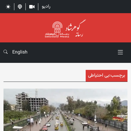
رادیو
English
برچسب:
بی احتیاطی