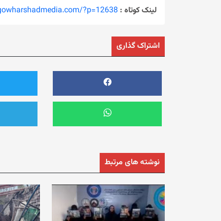
لینک کوتاه :
/gowharshadmedia.com/?p=12638
اشتراک گذاری
نوشته های مرتبط