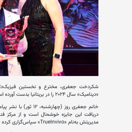
شکردخت جعفری، مخترع و نخستین فیزیک‌دان 
«دینامیک» سال ۲۰۲۴ را در بریتانیا بدست آورده است.
خانم جعفری روز (چهارش
دریافت این جایزه خوشحال است و از مرکز فناو
مدیریتش به‌نام «TrueInvivo» سپاس‌گزاری کرده است.