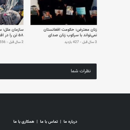
زنان معترض: حکومت افغانستان
سازمان ملل: س
نمی‌تواند با سرکوب زنان صدای
۵۸ تن را در افغانستان گرفت
عدالت‌خواهی را خاموش کند
3 سال قبل
-
427 بازدید
2 سال قبل
-
556 بازدی
نظرات شما
درباره ما
|
تماس با ما
|
همکاری با ما