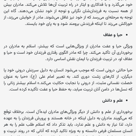
خود می‌گذرد و با فداکاری و ایثار در راه تربیت آن‌ها تلاش می‌کند. مادران بیش
از همه نسبت به فرزندان‌شان نگرانی و توجه از خود نشان می‌دهند. گاه این
توجه به مرحله‌ای می‌رسد که از خود نیز غافل می‌شوند. مادر از خوابش می‌زند، از
خوراکش می‌زند تا اینکه فرزندش برومند شود و به پای خود بایستد.
حیا و عفاف
ویژگی حیا و عفت مادران از ویژگی‌هایی است که بیشتر، اسلام به مادران در
برخورداری آن تأکید می‌کند. چرا که مادر الگوی رفتاری فرزندان خود است و حیا و
عفاف او، در تربیت فرزندان با ایمان نقش اساسی دارد.
حیا حالتی درونی است که موجب می‌شود انسان به دلیل سرزنش درونی خود یا
دیگران، از کارهای زشت دوری کند. به تعبیر امام علی (ع): «حیا به عنوان
خصلت نفسانی مثبت، از درونی با نجابت حکایت می‌کند.» اسلام بیشتر زنانی را
که نسل‌ها در دامن آنان تربیت میابد، به حفظ حیا و عفت تأکیده کرده است.
علم و دانش
برخورداری از علم و دانش از دیگر ویژگی‌های مادران ایده‌آل است. برخلاف توقع
که می‌گویند مادران به دلیل اینکه در خانه هستند و پرورش فرزندان را به عهده
دارد، لذا نیاز به دانش و علم ندارد، باید تذکر داد که اسلام طلب علم را به هر
انسان مسلمان فرض دانسته و به ویژه تاکید کرده که آنانی که در روند تربیت و