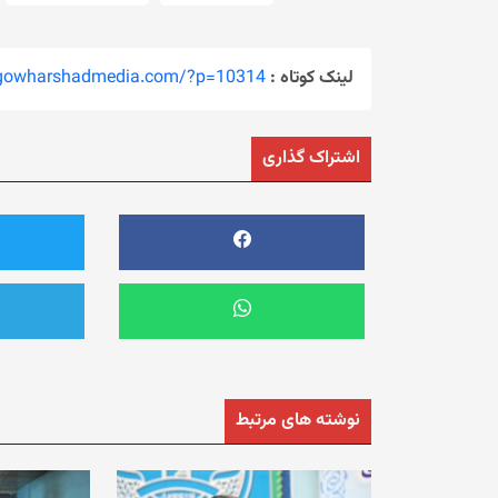
لینک کوتاه :
/gowharshadmedia.com/?p=10314
اشتراک گذاری
نوشته های مرتبط