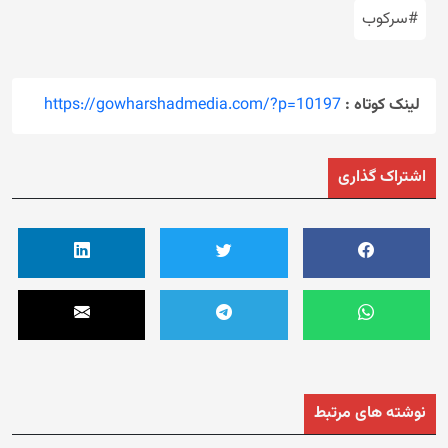
#سرکوب
لینک کوتاه :
https://gowharshadmedia.com/?p=10197
اشتراک گذاری
نوشته های مرتبط