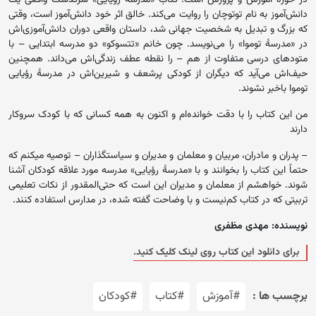
دانش‌آموز به نام توتو‌چان را روایت می‌کند. خالق اثر خود دانش‌آموز است، وقتی
که بزرگ و تبدیل به شخصیت جهانی شد، داستان واقعی دوران دانش‌آموزی‌اش
در «مدرسهٔ توموا» را می‌نویسد. چون خانم «تتسوکو» دو مدرسه ابتدایی – با
متودهای درسی متفاوت از هم – را نقطه عطف زندگی‌اش می‌داند. همچنین
حیف‌اش می‌آید که دیگران از کودکی پرشعف و شیرین‌اش در مدرسهٔ رؤیایی
توموا باخبر نشوند.
من این کتاب را با دقت خوانده‌ام و اکنون به همه کسانی که با کودک سروکار
دارند
– پدران و مادران، مربیان و معلمان و مدیران و سیاستگذاران – توصیه میکنم که
حتماً این کتاب را بخوانند و با «مدرسهٔ رؤیایی» مدرسه مورد علاقه کودکان آشنا
شوند. خواهشم از معلمان و مدیران این است که حتی‌المقدور از نکات تعلیمی
تربیتی که در کتاب کم‌نیست و با وضاحت گفته شده، در مدارس استفاده کنند.
نویسنده: مهدی مظفری
برای دانلود این کتاب روی لینک کلیک کنید.
برچسب ها :
#آموزش
#کتاب
#کودکان