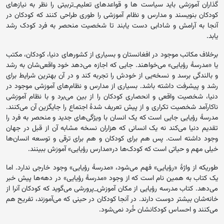
گذاران آموزشی باید سیاست ها و قواعدهای تعلیم_تربیتی را نظر به نیازهای
کودکان بنویسند و مدارس و نظام آموزشی را طوری طراحی کنند که کودکان در
آنجا به آرامش و شادابی دست یابند تا شخصیت منحصر به فرد کودک رشد
یابد.
برخلاف مکاتب موجود در افغانستان و بسیاری از کشورهای دنیا، کودکان، مکتب
یا «مدرسۀ رؤیایی» می‌خواهند. جایی که اجازه می‌دهد خود واقعی‌شان به رشد
و بالندگی برسد و نسخه‌یی از خودش را تجربه کند و در آن بهترین شرایط برای
رشد و پیشرفت داشته باشد. بسیاری از مدارس و نظام‌های آموزشی موجود در
دنیا، شخصیت واقعی و انحصاری کودکان را از بین می‌برد و با نظام آموزشی
ناکارآمد شخصیت تکراری و از پیش تعریف شدۀ اجتماع را جایگزین آن می‌کنند.
مدرسۀ رؤیایی جایی است که یک انسان با ویژگی‌های جدید و منحصر به فرد را
تقدیم دنیا می‌کند نه یک انسانی که هزاران نسخه مشابه آن از قبل در جهان
وجود داشته است. پس هم برای کودکان و هم برای ترقی و توسعه انسان‌ها
خیلی مهم و حیاتی است که کودک‌ها در«مدارس رؤیایی» آموزش ببینند.
طوریکه از واژۀ «رؤیایی» فهم می‌شود، «مدرسۀ رؤیایی» وجود خارجی ندارد. اما
یک کتاب به همین نام است که از وجود «مدرسهٔ رؤیایی» در دهه‌ها پیش خبر
می‌دهد. کتاب مدرسه رؤیایی از مکان آموزش_پرورشی می‌گوید که کودکان آنرا از
خانه‌شان بیشتر دوست دارند. در آنجا کودکان در حینی که می‌آموزند، تفریح هم
می‌کنند و احساس کودکانشان خُرد نمی‌شود.