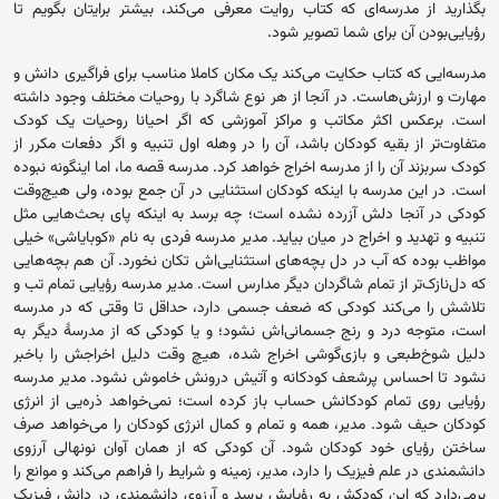
بگذارید از مدرسه‌ای که کتاب روایت معرفی می‌کند، بیشتر برایتان بگویم تا
رؤیایی‌بودن آن برای شما تصویر شود.
مدرسه‌ایی که کتاب حکایت می‌کند یک مکان کاملا مناسب برای فراگیری دانش و
مهارت و ارزش‌هاست. در آنجا از هر نوع شاگرد با روحیات مختلف وجود داشته
است. برعکس اکثر مکاتب و مراکز آموزشی که اگر احیانا روحیات یک کودک
متفاوت‌تر از بقیه کودکان باشد، آن را در وهله اول تنبیه و اگر دفعات مکرر از
کودک سربزند آن را از مدرسه اخراج خواهد کرد. مدرسه قصه ما، اما اینگونه نبوده
است. در این مدرسه با اینکه کودکان استثنایی در آن جمع بوده، ولی هیچ‌وقت
کودکی در آنجا دلش آزرده نشده است؛ چه برسد به اینکه پای بحث‌هایی مثل
تنبیه و تهدید و اخراج در میان بیاید. مدیر مدرسه فردی به نام «کوبایاشی» خیلی
مواظب بوده که آب در دل بچه‌های استثنایی‌‌‌اش تکان نخورد. آن هم بچه‌هایی
که دل‌نازک‌تر از تمام شاگردان دیگر مدارس است. مدیر مدرسه رؤیایی تمام تب و
تلاشش را می‌کند کودکی که ضعف جسمی دارد، حداقل تا وقتی که در مدرسه
است، متوجه درد و رنج جسمانی‌اش نشود؛ و یا کودکی که از مدرسهٔ دیگر به
دلیل شوخ‌طبعی و بازی‌گوشی اخراج شده، هیچ وقت دلیل اخراجش را باخبر
نشود تا احساس پرشعف کودکانه و آتیش درونش خاموش نشود. مدیر مدرسه
رؤیایی روی تمام کودکانش حساب باز کرده است؛ نمی‌خواهد ذره‌یی از انرژی
کودکان حیف شود. مدیر، همه و تمام و کمال انرژی کودکان را می‌خواهد صرف
ساختن رؤیای خود کودکان شود. آن کودکی که از همان آوان نونهالی آرزوی
دانشمندی در علم فیزیک را دارد، مدیر، زمینه و شرایط را فراهم می‌کند و موانع را
برمی‌دارد که این کودکش به رؤیایش برسد و آرزوی دانشمندی در دانش فیزیک