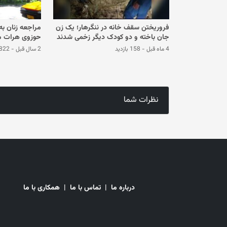
فروریختن سقف خانه در ننگرهار؛ یک زن
مراجعه زنان به
جان باخته و دو کودک دیگر زخمی شدند
حوزوی هرات م
4 ماه قبل
-
158 بازدید
2 سال قبل
-
822 بازدی
نظرات شما
درباره ما
|
تماس با ما
|
همکاری با ما