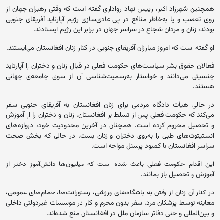
همچنین شهرزاد اکبر، رییس نهاد رواداری گفته است که وقتی رهبران ‏جهان از
روی تعصب و یا به‌خاطر منافع در پی عادی‌سازی ‏رژیم آپارتاید آفریقای جنوبی
بودند، زنان و مردان شجاع در ‏سراسر جهان در برابر این رژیم ایستادند. ‏
او گفته است که امروز مبارزان آفریقای جنوبی در کنار زنان ‏افغانستان می‌ایستند.‏
فعالان حقوق بشر سیاست‌های حکومت فعلی در قبال زنان و دختران را ‏آپارتاید
جنسیتی می‌دانند و خواستار به‌رسمیت‌شناسی آن از سوی ‏جامعه‌ی جهانی
هستند.‏
در حالی هیأت دادگاه مردمی برای زنان افغانستان به آفریقای جنوبی سفر
می‌کند که حکومت فعلی پس از تسلط بر افغانستان، زنان و دختران را از آموزش
و ‏تحصیل محروم کرده است. همچنان در آخرین محدودیت خود، ‏دروازه‌های
انستیتوت‌های طبی را به‌روی دختران و زنان بست، در حالی که ‏بخش صحت
سراسر افغانستان با کمبود پرسنل مواجه است.
این اقدام حکومت فعلی باعث شده است که میلیون‌ها دانش‌آموز دختر از
آموزش و تحصیل باز بمانند.
در کنار آن زنان از رفتن به‌ باشگاه‌های ورزشی، رستورانت‌ها، حمام‌های عمومی،
معاینه توسط پزشکان مرد، سفر بدون محرم و کار در موسسات غیردولتی داخلی
و بین‌المللی و حتی دفاتر سازمان ملل در افغانستان منع شده‌اند.