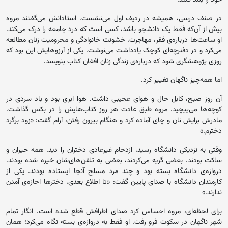
خود را بلند کنند.
در صنف درسی، همیشه در ردیف اول می‌نشست. استادانش می‌گفتند مروه
بیش از آن‌که فقط یک دانشجو باشد، کسی است که درد جامعه را درک می‌کند.
او ساعت‌ها درباره‌ی فقر، مهاجرت، خشونت خانوادگی و محرومیت زنان مطالعه
می‌کرد و در دفترچه‌ای کوچک یادداشت می‌نوشت. یکی از آرزوهایش این بود که
روزی پژوهشگری شود که درباره‌ی زندگی زنان افغان کتاب بنویسد.
اما همه‌چیز ناگهان تغییر کرد.
آن روز صبح، کابل حال و هوای عجیبی داشت. هوا ابری بود و باد سردی در
کوچه‌ها می‌پیچید. مروه طبق عادت هر روز کتاب‌هایش را در بکس گذاشت.
مادرش برایش نان و چای آماده کرد و هنگام بیرون رفتن، آرام گفت: «زود برگرد
دخترم.»
وقتی به نزدیکی دانشگاه رسید، ازدحام غیرعادی دختران را دید. همه حیران و
ساکت بودند. بعضی گریه می‌کردند، بعضی به تلفن‌های‌شان خیره شده بودند.
دروازه‌ی دانشگاه بسته بود و چند مرد مسلح آنجا ایستاده بودند. یکی از
کارمندان دانشگاه با صدای پایین گفت: «تا اطلاع بعدی، دخترها اجازه‌ی آمدن
ندارند.»
برای لحظه‌ای، مروه احساس کرد صدای اطرافش قطع شده است. انگار تمام
شهر ناگهان در سکوت فرو رفت. او فقط به دروازه‌ی بسته نگاه می‌کرد؛ همان