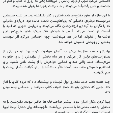
احساس می‌کرد شهر، آرام‌آرام زنانش را می‌بلعد؛ زنانی که روزی با کتاب و قلم در
جاده‌های کابل رفت‌وآمد می‌کردند و حالا پشت پنجره‌ها پنهان شده بودند.
با این حال، او هنوز دفترچه‌ی یادداشتش را کنار نگذاشته بود. هر شب چیزهایی
می‌نوشت؛ درباره‌ی دخترانی که رؤیاهای‌شان ناتمام مانده بود، درباره‌ی مادرانی
که با نگرانی به آینده‌ی فرزندان‌شان نگاه می‌کردند و درباره‌ی شهری که امید را
آهسته از دست می‌داد. گاهی با خودش فکر می‌کرد شاید هیچ‌کس این
نوشته‌ها را نخواند، اما باز هم می‌نوشت؛ چون احساس می‌کرد اگر ننویسد،
بخشی از وجودش خاموش خواهد شد.
برادرش حامد، سال‌ها پیش به آلمان مهاجرت کرده بود. او در یکی از
رستورانت‌های برلین کار می‌کرد و هر ماه بخشی از درآمدش را برای خانواده
می‌فرستاد. حامد وقتی صدای غمگین خواهرش را از پشت تلفن شنید، برای
لحظه‌ای خاموش ماند. بعد گفت: «اگر دانشگاه را از تو گرفتند، نگذار روحت را
هم بگیرند.»
چند هفته بعد، حامد مقداری پول فرستاد و پیشنهاد داد که مروه کاری را آغاز
کند؛ جایی که دختران بتوانند جمع شوند، کتاب بخوانند و احساس زنده بودن
کنند.
پیدا کردن مکان آسان نبود. بیشتر صاحب‌خانه‌ها حاضر نبودند دکان‌شان را به
دختران بدهند. بعضی‌ها با تمسخر می‌گفتند: «قهوه‌خانه برای دختر؟ اینجا اروپا
نیست.» بعضی دیگر از دردسر می‌ترسیدند.