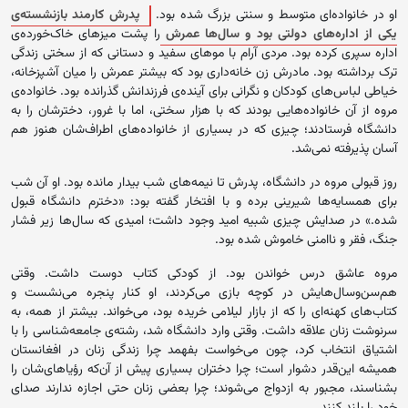
او در خانواده‌ای متوسط و سنتی بزرگ شده بود.
پدرش کارمند بازنشسته‌ی
یکی از اداره‌های دولتی بود و سال‌ها عمرش
را پشت میزهای خاک‌خورده‌ی
اداره سپری کرده بود. مردی آرام با موهای سفید و دستانی که از سختی زندگی
ترک برداشته بود. مادرش زن خانه‌داری بود که بیشتر عمرش را میان آشپزخانه،
خیاطی لباس‌های کودکان و نگرانی برای آینده‌ی فرزندانش گذرانده بود. خانواده‌ی
مروه از آن خانواده‌هایی بودند که با هزار سختی، اما با غرور، دخترشان را به
دانشگاه فرستادند؛ چیزی که در بسیاری از خانواده‌های اطراف‌شان هنوز هم
آسان پذیرفته نمی‌شد.
روز قبولی مروه در دانشگاه، پدرش تا نیمه‌های شب بیدار مانده بود. او آن شب
برای همسایه‌ها شیرینی برده و با افتخار گفته بود: «دخترم دانشگاه قبول
شده.» در صدایش چیزی شبیه امید وجود داشت؛ امیدی که سال‌ها زیر فشار
جنگ، فقر و ناامنی خاموش شده بود.
مروه عاشق درس خواندن بود. از کودکی کتاب دوست داشت. وقتی
هم‌سن‌وسال‌هایش در کوچه بازی می‌کردند، او کنار پنجره می‌نشست و
کتاب‌های کهنه‌ای را که از بازار لیلامی خریده بود، می‌خواند. بیشتر از همه، به
سرنوشت زنان علاقه داشت. وقتی وارد دانشگاه شد، رشته‌ی جامعه‌شناسی را با
اشتیاق انتخاب کرد، چون می‌خواست بفهمد چرا زندگی زنان در افغانستان
همیشه این‌قدر دشوار است؛ چرا دختران بسیاری پیش از آن‌که رؤیاهای‌شان را
بشناسند، مجبور به ازدواج می‌شوند؛ چرا بعضی زنان حتی اجازه ندارند صدای