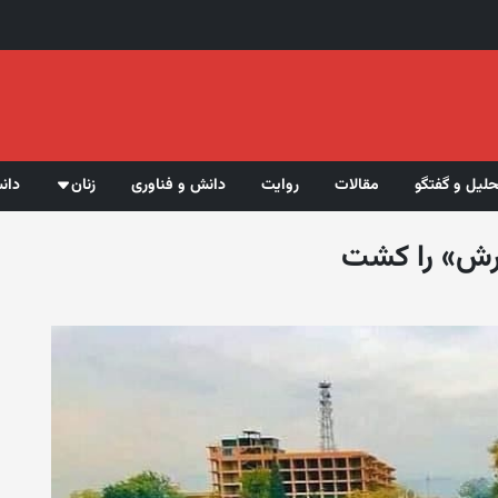
حلیل و گفتگو
مقالات
روایت
دانش و فناوری
زنان
دان
رش» را کشت