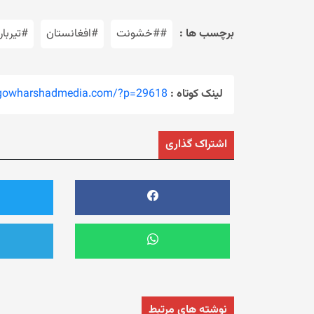
برچسب ها :
##خشونت
#افغانستان
#تیربار
لینک کوتاه :
/gowharshadmedia.com/?p=29618
اشتراک گذاری
نوشته های مرتبط