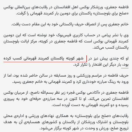
فاطمه جعفری، ورزشکار بوکس اهل افغانستان در رقابت‌های بین‌المللی بوکس
«صلح برای بلوچستان» پاکستان برای دومین بار کمربند قهرمانی را گرفت.
خانم جعفری پس از انصراف حریف پاکستانی خود به این مقام دست یافت.
وی با نشر پیامی در حساب کاربری فیس‌بوک خود نوشته است که این دومین
کمربند قهرمانی بوکس است که فاطمه جعفری در کویته، مرکز ایالت بلوچستان
پاکستان کسب می‌کند.
او که چندی پیش نیز در
شهر کویته پاکستان کمربند قهرمانی کسب کرده
بود،
بار دیگر این افتخار را تکرار کرد.
حریف فاطمه در مراسم وزن‌کشی و روز مسابقه در سالن حاضر شده بود، اما از
ورود به رینگ مبارزه خودداری کرد و کمربند قهرمانی به خانم جعفری رسید.
فاطمه جعفری در «آکادمی بوکس فجر» زیر نظر بسم‌الله ناصح، از مربیان بوکس
افغانستان تمرین می‌کند. او تا کنون در سه مبارزه‌ی حرفه‌ای خود به پیروزی
رسیده و دو کمربند قهرمانی به ‌دست آورده است.
رقابت‌های «صلح برای بلوچستان» به همکاری نهادهای ورزشی و اداره‌ی محلی
بلوچستان و اشتراک ورزشکان از پاکستان و کشورهای همسایه‌‎ی آن به هدف
ترویج صلح، ورزش و وحدت در شهر کویته برگزار می‌شود.