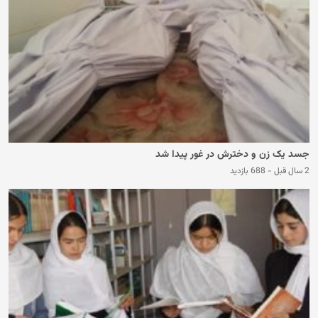
جسد یک زن و دخترش در غور پیدا شد
2 سال قبل
-
688 بازدید