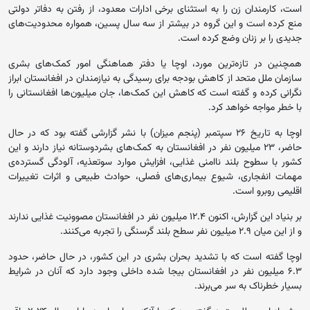
است، کارمندان زن را به استثنای برخی ادارات معدود، از رفتن به دفاتر دولتی
منع کرده است و این گروه در بیشتر از سه سال پسین، همواره محدودیت‌های
جدیدی را بر زنان وضع کرده است.
همچنین در تازه‌ترین مورد، اوچا یا دفتر هماهنگی امور کمک‌های بشری
سازمان ملل متحد از کاهش بودجه برای رسیدگی به نیازمندان در افغانستان ابراز
نگرانی کرده و گفته است که کاهش این کمک‌ها، جان میلیون‌ها افغانستانی را
با خطر مواجه خواهد کرد.
اوچا به تاریخ ۲۶ سپتمبر (پنجم میزان) با نشر گزارشی گفته بود که در حال
حاضر، ۲۳ میلیون نفر در افغانستان به کمک‌های بشردوستانه نیاز دارند و این
کشور با سطوح بلند ناامنی غذایی، افزایش موارد سوتعذیه، آلودگی گسترده‌ی
مهمات انفجاری، شیوع بیماری‌های فصلی، حوادث طبیعی و اثرات تغییرات
اقلیمی روبرو است.
بر بنیاد این گزارش، اکنون ۱۲.۴ میلیون نفر در افغانستان مصوونیت غذایی ندارند
و از این میان ۲.۹ میلیون نفر سطح بلند گرسنگی را تجربه می‌کنند.
اوچا گفته است که با تشدید بحران بشری در این کشور، در حال حاضر، حدود
۶.۳ میلیون نفر در افغانستان بیجا شده داخلی وجود دارد که آنان در شرایط
بسیار خطرناک به سر می‌برند.