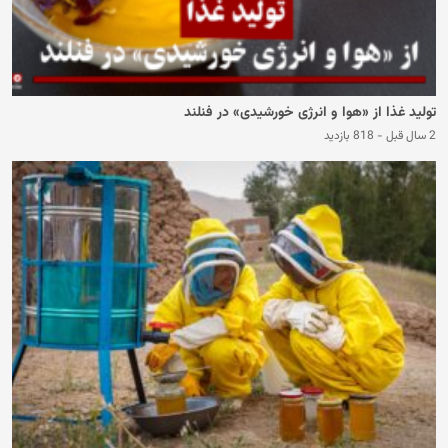
تولید غذا از «هوا و انرژی خورشیدی» در فنلند
2 سال قبل
-
818 بازدید