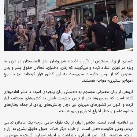
شماری از زنان معترض از «آزار و اذیت» شهروندان اهل افغانستان در ایران به
ویژه در تهران انتقاد کرده و می‌گویند که زنان، دختران، فعالان حقوق بشر و زنان
معترض که از ترس حکومت سرپرست به این کشور فرار کرده‌اند نیز با موج
«مهاجر ستیزی» مواجه هستند.
گروهی از زنان معترض موسوم به «جنبش زنان پنجره‌ی امید» با نشر اعلامیه‌ای
گفته است که میلیون‌ها نفر از ترس حکومت فعلی به کشورهای مختلف فرار
کرده و اکنون در کشورهای میزبان نیز دچار چالش‌های زیادی از جمله رفتارهای
خشونت‌آمیز و خطر اخراج اجباری روبرو هستند.
در اعلامیه‌ آمده است: «کشور ایران از یک طرف حامی درجه یک عاملان تباهی
مردم، یعنی حکومت فعلی است. از طرف دیگر خلاف اصول حقوق بشری به آزار و
اذیت، شکنجه، رفتار غیر انسانی، بازداشت و اخراج اجباری گسترده مهاجرین