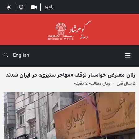
رادیو
English
زنان معترض خواستار توقف «مهاجر ستیزی» در ایران شدند
2 سال قبل
زمان مطالعه 2 دقیقه