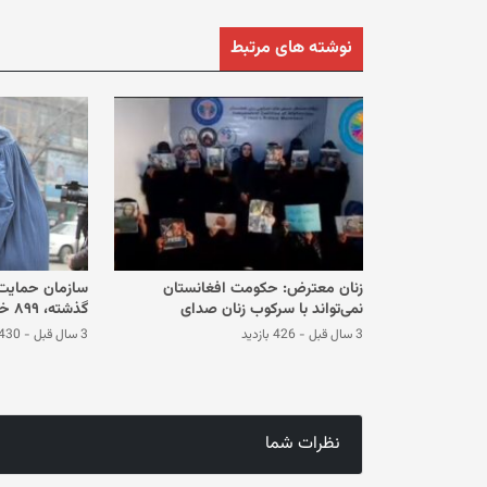
نوشته های مرتبط
زنان معترض: حکومت افغانستان
نمی‌تواند با سرکوب زنان صدای
گذشت
عدالت‌خواهی را خاموش کند
شغل خود شدن
3 سال قبل
-
426 بازدید
3 سال قبل
-
430 بازدی
نظرات شما