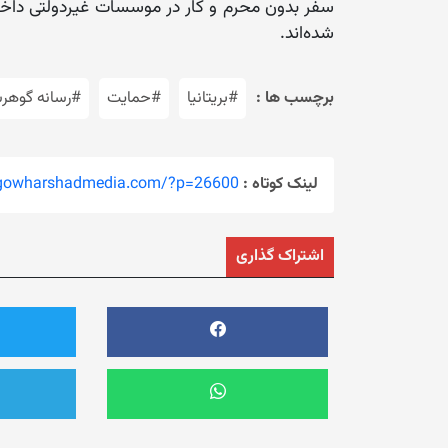
سفر بدون محرم و کار در موسسات غیردولتی داخلی 
شده‌اند.
برچسب ها :
#بریتانیا
#حمایت
#رسانه گوهرش
لینک کوتاه :
/gowharshadmedia.com/?p=26600
اشتراک گذاری