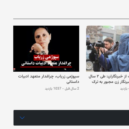
سازمان حمایت از خبرنگاران: طی ۲ سال
سپوژمی زریاب، چراغدار متعهد ادبیات
ه، ۸۹۹ خبرنگار زن مجبور به ترک
داستانی
د
د
2 سال قبل
-
1037 بازدید