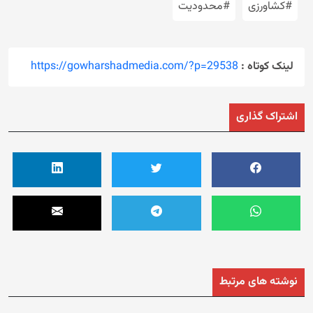
#کشاورزی
#محدودیت
لینک کوتاه :
https://gowharshadmedia.com/?p=29538
اشتراک گذاری
نوشته های مرتبط