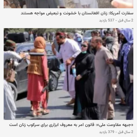
سفارت آمریکا: زنان افغانستان با خشونت و تبعیض مواجه هستند
2 سال قبل
-
537 بازدید
«جبهه مقاومت ملی»: قانون امر به معروف ابزاری برای سرکوب زنان است
2 سال قبل
-
379 بازدید