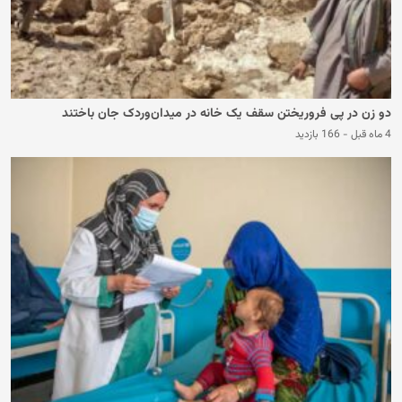
دو زن در پی فروریختن سقف یک خانه در میدان‌وردک جان باختند
4 ماه قبل
-
166 بازدید