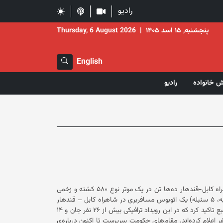
رادیو
پنجشنبه, ۱۵ اسد ۱۴۰۵
|
Thursday, 6 August 2026
English
ش خانواده
رادیو
منابع محلی از ولایت کابل می‌گویند که در یک حادثه‌ی ترافیکی در مسیر شاهراه کابل-قندهار ده‌ها تن در یک موتر نوع ۵۸۰ کشته و زخمی
شدند. دست‌کم دو منبع به رسانه گوهرشاد گفته‌اند که بامداد امروز (چهارشنبه، ۵ سنبله) یک اتوبوس مسافربری در شاهراه ‌‏کابل – قندهار
در ساحه چوک ارغندی از مربوطات ولسوالی پغمان کابل واژگون ‌‏شده است. منبع تاکید کرد که در این رویداد ترافیکی بیش از ۲۶ نفر جان و ۱۴
دیگر زخمی شدند. همچنین برخی رسانه‌ها شمار تلفات این حادثه را ۲۶ نفر اعلام کرده‌اند. مقام‌های ‏حکومت سرپرست تا اکنون درباره‌ی