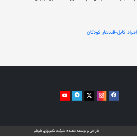
زی نگفته‌اند.‏ قابل ذکر است که این خبر تکمیل می‌شود….‏ این دومین رویداد مرگبار ترافیکی طی دو هفته گذشته در کشور است.
چند روز پیش نیز در یک رویداد ترافیکی در سرک حلقوی هرات در مربوطات ولسوالی گذره نزدیک به ۸۰ تن از شهروندان کشور که عمدتا
هراه
,
کابل-قندهار
,
کودکان
طراحی و توسعه دهنده:
شرکت تکنولوژی طوطیا