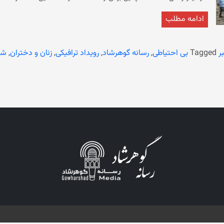
این حادثه چی
ادامه مطلب
مهاجران اخراج شده افغانستانی از ایران بودند جان باختند.
ر
Tagged
بی احتیاطی
,
رسانه گوهرشاد
,
رویداد ترافیکی
,
زنان و دختران
,
شا