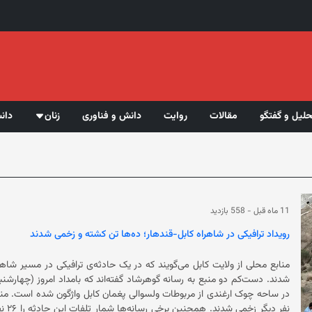
حلیل و گفتگو
مقالات
روایت
دانش و فناوری
زنان
دان
11 ماه قبل
-
558 بازدید
رویداد ترافیکی در شاهراه کابل-قندهار؛ ده‌ها تن کشته و زخمی شدند
نفر 