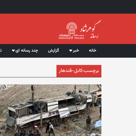
خانه
خبر
گزارش
چند رسانه ای
ت
برچسب:
کابل-قندهار