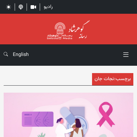
رادیو
English
برچسب:
نجات جان