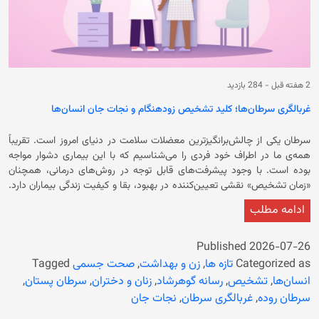
2 هفته قبل
-
284 بازدید
غربالگری سرطان‌ها؛ کلید تشخیص زودهنگام و نجات جان انسان‌ها
سرطان یکی از چالش‌برانگیزترین معضلات سلامت در دنیای امروز است. تقریباً
همه‌ی ما در اطراف خود فردی را می‌شناسیم که با این بیماری دشوار مواجه
بوده است. با وجود پیشرفت‌های قابل توجه در روش‌های درمانی، همچنان
«زمان تشخیص» نقشی تعیین‌کننده در بهبود، بقا و کیفیت زندگی بیماران دارد.
در این میان، مفهوم «غربالگری سرطان» اهمیتی ویژه می‌یابد. غربالگری، فرآیندی
ادامه مطلب
نظام‌مند برای شناسایی سرطان یا مراحل پیش‌سرطانی در افرادی است که هنوز
هیچ‌گونه علائم بالینی ندارند. به عبارتی دیگر، پیش از آنکه بیماری خود را آشکار
کند، از طریق آزمایش‌های هدفمند، می‌توان آن را شناسایی و در مراحل اولیه
Published
2026-07-26
درمان کرد—زمانی که احتمال درمان موفق بیشتر و هزینه‌های جسمی و مالی
Categorized as
تازه ها
,
زن و بهداشت
,
صحت جسمی
Tagged
بسیار کمتر است. غربالگری چیست و چرا اهمیت دارد؟ هدف از غربالگری، کشف
انسان‌ها
,
تشخیص
,
رسانه گوهرشاد
,
زنان و دختران
,
سرطان پستان
,
زودهنگام سرطان است—نه اینکه تمام موارد را بدون خطا تشخیص دهد، بلکه
سرطان روده
,
غربالگری سرطان
,
نجات جان
افزایش احتمال شناسایی بیماری در مراحل اولیه است. هرچه تشخیص زودتر