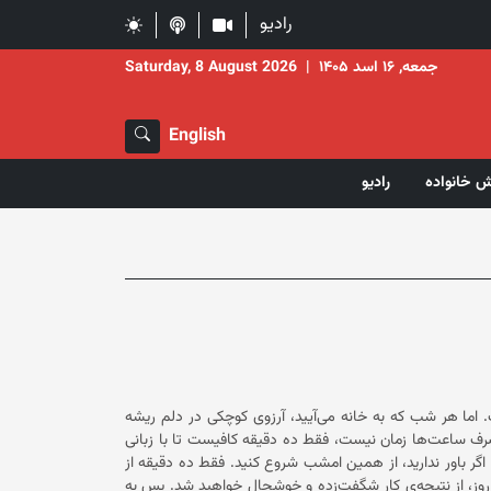
رادیو
جمعه, ۱۶ اسد ۱۴۰۵
|
Saturday, 8 August 2026
English
ش خانواده
رادیو
غه و کار است. اما هر شب که به خانه می‌آیید، آرزوی کوچکی در دلم ریشه
 صرف ساعت‌ها زمان نیست، فقط ده دقیقه کافیست تا با زبانی
کودکانه، حرف‌ها، ترس‌ها، نگرانی‌ها و شادمانی‌هایم را با شما در میان بگذارم. اگر باور ندارید، از همین امشب شروع کنید. فقط ده دقیقه از
 روز، از نتیجه‌ی کار شگفت‌زده و خوشحال خواهید شد. پس به