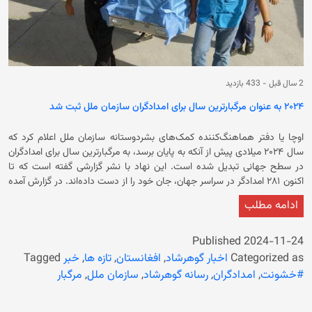
2 سال قبل
-
433 بازدید
۲۰۲۴ به عنوان مرگبارترین سال برای امدادگران سازمان ملل ثبت شد
اوچا یا دفتر هماهنگ‌کننده کمک‌های بشردوستانه سازمان ملل اعلام کرد که
سال ۲۰۲۴ میلادی پیش از آنکه به پایان برسد، به مرگبارترین سال برای امدادگران
در سطح جهانی تبدیل شده است. این نهاد با نشر گزارشی گفته است که تا
اکنون ۲۸۱ امدادگر در سراسر جهان، جان خود را از دست داده‌اند. در گزارش آمده
است که شمار امدادگران کشته شده در سال جاری رکورد جدیدی ثبت کرده
ادامه مطلب
است. اوچا افزود که هرچند هنوز بیش از یک ماه از پایان سال ۲۰۲۴ میلادی
باقی مانده، تعداد قربانیان امدادگر از سال گذشته فراتر رفته است. ینس لیرکا،
سخنگوی دفتر هماهنگ‌کننده کمک‌های بشردوستانه سازمان ملل گفت که
Published
2024-11-24
جنگ در غزه یکی از دلایل افزایش تلفات امدادگران است. وی تاکید کرد که سطح
Categorized as
اخبار گوهرشاد
,
افغانستان
,
تازه ها
,
خبر
Tagged
بالای خشونت، آدم‌ربایی، آزار و اذیت و بازداشت‌های خودسرانه در افغانستان،
#خشونت
,
امدادگران
,
رسانه گوهرشاد
,
سازمان ملل
,
مرگبار
جمهوری کنگو، درگیری‌ها در سودان جنوبی، اوکراین، یمن و دیگر کشورها نیز به
افزایش شمار قربانیان امدادگر کمک کرده‌اند. همچنین تام فیلچر،