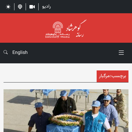
رادیو
English
برچسب:
مرگبار