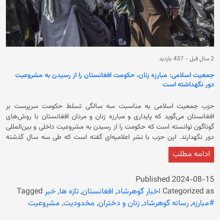
2 سال قبل
-
437 بازدید
جمعیت اسلامی: مبارزه زنان، حکومت افغانستان را از رسیدن به مشروعیت‌
دور نگهداشته است
حزب جمعیت اسلامی به مناسبت سه سالگی تسلط حکومت سرپرست بر
افغانستان می‌گوید که پایداری و مبارزه زنان و مردان افغانستان با روش‌های
گوناگون توانسته ‌است که حکومت را از رسیدن به مشروعیت‌ داخلی و بین‌المللی‌
دور نگهدارند. این حزب با نشر اعلامیه‌ای گفته است که طی سه سال گذشته
مردم افغانستان دشوارترین شرایط را گذرانده‌، اما زمینه‌ اندک‌ترین مشروعیت را
ادامه مطلب
برای تسلط غاصبانه‌ حکومت فعلی بر کشور فراهم نکرده‌اند. در اعلامیه آمده
است که پایداری و مبارزه‌ی زنان و مردان افغانستان با روش‌های گوناگون
می‌تواند و همچنان توانسته ‌است حکومت فعلی را از رسیدن به «رویای باطل»
Published
2024-08-15
مشروعیت‌طلبی داخلی و بین‌المللی‌شان دور نگهدارند. حزب جمعیت اسلامی
Categorized as
اخبار گوهرشاد
,
افغانستان
,
تازه ها
,
خبر
Tagged
تاکید کرد که چنین عملکردی از سوی مردم افغانستان، از جمله زنان، مردان،
#مبارزه
,
رسانه گوهرشاد
,
زنان و دختران
,
مخدودیت
,
مشروعیت
جوانان، احزاب و ایتلاف‌های سیاسی در برابر استبداد نشانه‌‌ای آشکار ظلم‌ستیزی