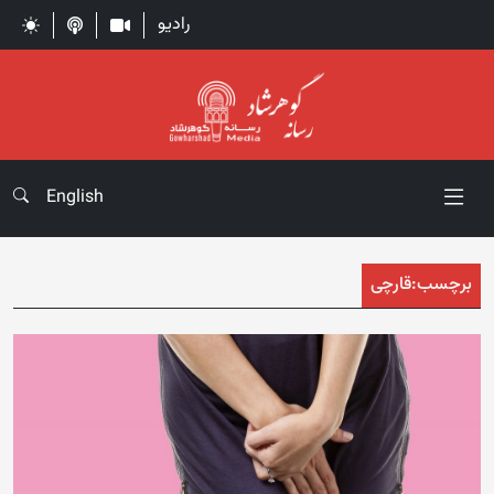
رادیو
English
برچسب:
قارچی