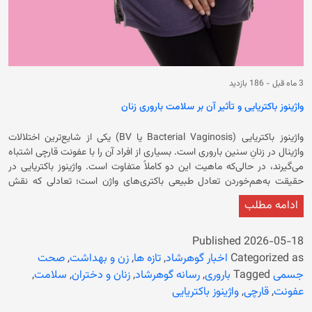
3 ماه قبل
-
186 بازدید
واژینوز باکتریایی و تأثیر آن بر سلامت باروری زنان
واژینوز باکتریایی (Bacterial Vaginosis یا BV) یکی از شایع‌ترین اختلالات
واژینال در زنانِ سنین باروری است. بسیاری از افراد آن را با عفونت قارچی اشتباه
می‌گیرند، در حالی‌که ماهیت این دو کاملاً متفاوت است. واژینوز باکتریایی در
حقیقت به‌هم‌خوردن تعادل طبیعی باکتری‌های واژن است؛ تعادلی که نقش
مهمی در سلامت عمومی و باروری زنان دارد. در این مقاله، به‌صورت علمی اما
ادامه مطلب
ساده بررسی می‌کنیم که واژینوز باکتریایی چیست، چرا ایجاد می‌شود و چه
تأثیری بر باروری و بارداری دارد. واژینوز باکتریایی چیست؟ واژن به‌طور طبیعی
محیطی زنده و پویا دارد که توسط باکتری‌های مفید، به‌ویژه گونه‌های
Published
2026-05-18
لاکتوباسیلوس، محافظت می‌شود. این باکتری‌ها با تولید اسید لاکتیک، محیط
Categorized as
اخبار گوهرشاد
,
تازه ها
,
زن و بهداشت
,
صحت
واژن را اسیدی نگه می‌دارند و مانع رشد میکروب‌های مضر می‌شوند. در واژینوز
جسمی
Tagged
باروری
,
رسانه گوهرشاد
,
زنان و دختران
,
سلامت
,
باکتریایی، تعداد لاکتوباسیل‌ها کاهش می‌یابد و در مقابل، باکتری‌های بی‌هوازی
عفونت
,
قارچی
,
واژینوز باکتریایی
مضر مانند Gardnerella vaginalis بیش از حد رشد می‌کنند. در نتیجه، pH