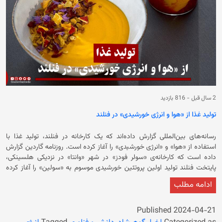
2 سال قبل
-
816 بازدید
تولید غذا از «هوا و انرژی خورشیدی» در فنلند
رسانه‌های بین‌المللی گزارش داده‌اند که یک کارخانه در فنلند، تولید غذا با
استفاده از «هوا» و «انرژی خورشیدی» را آغاز کرده است. روزنامه گاردین گزارش
داده است که کارخانه‌ی «سولر فودز» در شهر «وانتا» در نزدیکی هلسینکی،
پایتخت فنلند تولید اولین پروتئین خورشیدی موسوم به «سولین» را آغاز کرده
است. در ادامه آمده است که این کارخانه با این روش می‌تواند سالانه حدود ۱۶۰
ادامه مطلب
تُن غذا تولید کند. در گزارش روزنامه گاردین آمده است که «سولر فودز» پس از
سال‌ها آزمایش موفق به تولید این پروتئین شده است. در گزارش آمده است که
این شرکت امیدوار است که پروتئین‌‌های تولیدی خود را جایگزین گوشت، پنیر و
Published
2024-04-21
میلک‌شیک کند و از آن به‌عنوان ماده‌ی جایگزین تخم مرغ در تولید ماکارانی،