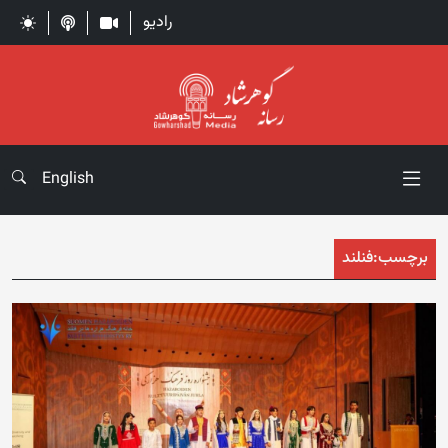
رادیو
English
برچسب:
فنلند