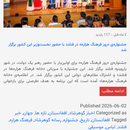
2 ماه قبل
-
117 بازدید
جشنواره‌ی «روز فرهنگ هزاره» در فنلند با حضور نخست‌وزیر این کشور برگزار
شد
جشنواره‌ی «روز فرهنگ هزاره» برای اولین‌بار با حضور رهبر یک دولت، در شهر
یاروینپه فنلند برگزار شد. این جشنواره با میزبانی «خانه فرهنگ هزاره‌ها در
فنلند» و اشتراک مقام‌های دولتی این کشور برگزار شد. در اعلامیه‌ی «خانه
فرهنگ هزاره‌ها» آمده است که این برنامه به هدف «فرصتی برای بازخوانی
فرهنگ و تاریخ مردم هزاره» برگزار شده است. پتری اورپو، نخست‌وزیر فنلند در
ادامه مطلب
سخنرانی خود به برخی ارزش‌های فرهنگی جامعه‌ی هزاره و اشتراک آن با فرهنگ
مردم و سیاست دولت فنلند اشاره کرده و گفت: «جامعه‌ی هزاره همواره برای
آموزش ارزش فراوانی قائل بوده است. ما می‌دانیم که هزاره‌ها از نخستین
Published
2026-06-02
گروه‌هایی در افغانستان بودند که برای دسترسی دختران به آموزش تلاش
Categorized as
اخبار گوهرشاد
,
افغانستان
,
تازه ها
,
جهان
,
خبر
کردند.» وی در ادامه تاکید کرد: «این موضوع بسیار معنادار و ارزشمند است؛ زیرا
Tagged
افغانستان
,
تاریخ
,
جشنواره
,
رسانه گوهرشاد
,
فرهنگ هزاره
,
آموزش و برابری از جمله ارزش‌هایی هستند که برای فنلند نیز اهمیت بسیار
فنلند
,
لباس
,
موسیقی