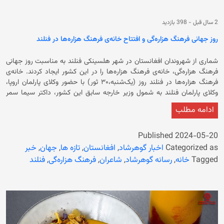
2 سال قبل
-
398 بازدید
روز جهانی فرهنگ هزاره‌گی و افتتاح خانه‌ی فرهنگ هزاره‌ها در فنلند
شماری از شهروندان افغانستان در شهر هلسینکی فنلند به مناسبت روز جهانی
فرهنگ هزاره‌گی، خانه‌ی فرهنگ هزاره‌ها را در این کشور ایجاد کردند. خانه‌ی
فرهنگ هزاره‌ها در فنلند روز (یک‌شنبه،۳۰ ثور) با حضور وکلای پارلمان اروپا،
وکلای پارلمان فنلند به شمول وزیر خارجه سابق این کشور، داکتر سیما سمر
رییس پیشین کمیسیون مستقل حقوق بشر افغانستان، شاعران، نویسندگان،
ادامه مطلب
فعالان حقوق بشر فنلند و جامعه‌ی مهاجر افغانستان در این کشور افتتاح شده
است. در محفل افتتاحیه‌ی خانه‌ی فرهنگ هزاره‌ها، معاون شهردار هلسینکی،
عضو پارلمان فنلند و وزیر خارجه‌ی پیشین این کشور، فعالین حقوق بشر و
Published
2024-05-20
شماری دیگر از فعالان جامعه‌ی مدنی در مورد تنوع فرهنگی در شهر هلسینکی،
Categorized as
اخبار گوهرشاد
,
افغانستان
,
تازه ها
,
جهان
,
خبر
زنان و جامعه‌ی هزاره‌ها‌، شرایط و دشواری‌های آن‌ها در افغانستان صحبت
Tagged
خانه
,
رسانه گوهرشاد
,
شاعران
,
فرهنگ هزاره‌گی
,
فنلند
کردند. این در حالی است که نوزدهم می، به‌عنوان روز فرهنگ هزاره‌گی از سوی
فعالان جامعه‌ی مدنی هزاره نام‌گذاری شده و از آن در بسیاری از کشورها از
جمله پاکستان، ایران و برخی از کشورهای اروپایی و آمریکایی تجلیل می‌شود.
باید گفت که هدف از تجلیل روز جهانی فرهنگ هزاره‌گی، به‌تصویر کشیدن
فرهنگ و رسوم مردم هزاره است. امروز هم شماری از شهروندان کشور در شهر
شماری از کشورها از «روز فرهنگ هزار‌ه‌گی» تجلیل کردند.