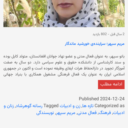
2 سال قبل
-
802 بازدید
مریم سپهر؛ سراینده‌ی خورشید ماندگار
بانو سپهر، به عنوان فعال مدنی و عضو نهاد جوانان افغانستان، متولد کابل بوده
و سند کارشناسی از دانشکده حقوق و علوم سیاسی دارد. دو سال به صفت
آموزگار تجوید در دارالحفاظ هرات ایفای وظیفه نموده است و اکنون در جمهوری
اسلامی ایران به عنوان یک فعال فرهنگی مشغول همکاری با بنیاد جهانی
سبزمنش، طراحی لباس و سرایش شعر می‌باشد. وی در زمینه‌ی چگونه‌گی
ادامه مطلب
سرایش شعر چنین بیان می‌دارد: از آن‌جایی‌که شعر کلامی‌ست که سِحر می‌کند
و آهنگش بر همه‌ی دل‌ها اثر می‌گذارد؛ این کلام سحر‌آمیز در دوران نوجوانی به
من اثر کرد و شعر‌ها را از کتاب‌ها می‌خواندم و لذت می‌بردم، ترانه‌های را که
Published
2024-12-24
می‌شنیدم آرام بخش و تسکین دهنده بود. همین‌طور که زمان می‌گذشت
Categorized as
تازه ها
,
زن و ادبیات
Tagged
رسانه گوهرشاد
,
زنان و
متوجه شدم که واژه‌ها به در و دیوارِ دلم می‌کوبید، قلم برداشتم و نوشتم؛
ادبیات
,
فرهنگ
,
فعال مدنی
,
مریم سپهر
,
نویسندگی
دوستانم هم تشویقم کردند و این‌جا بود که با تشویق دوستانم سرودن شعر را
آغاز کردم، سال‌هاست می‌سرایم؛ اما به‌طور جدی شش سال می‌شود. حضرت