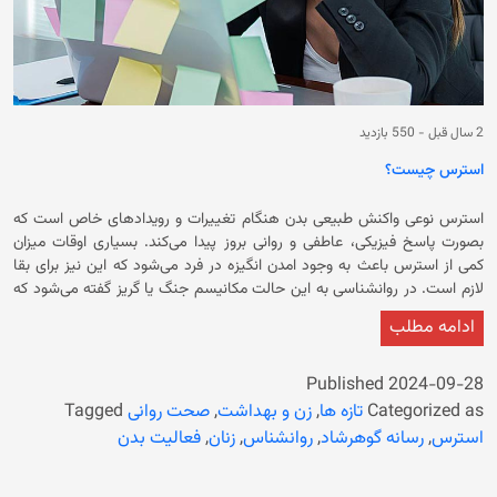
2 سال قبل
-
550 بازدید
استرس چیست؟
استرس نوعی واکنش طبیعی بدن هنگام تغییرات و رویدادهای خاص است که
بصورت پاسخ فیزیکی، عاطفی و روانی بروز پیدا می‌کند. بسیاری اوقات میزان
کمی از استرس باعث به وجود امدن انگیزه در فرد می‌شود که این نیز برای بقا
لازم است. در روانشناسی به این حالت مکانیسم جنگ یا گریز گفته می‌شود که
به ما کمک می‌کند تا چه زمانی و چگونه به شرایط بیرونی واکنش نشان دهیم.
ادامه مطلب
اما درصورتی که بدن در مقابل تهدیدات یا شرایط بیرونی به راحتی تحریک شود یا
استرس ها بصورت شدید و زیاد بروز پیدا کنند به شکلی که سلامت جسمانی و
روانی فرد به خطر بیافتد در این حالت موضوع نگران کننده خواهد بود. در حالت
Published
2024-09-28
کلی استرس یک واکنش طبیعی بدن انسان است که همه افراد آن را تجربه
Categorized as
تازه ها
,
زن و بهداشت
,
صحت روانی
Tagged
می‌کنند. بدن انسان طوری طراحی شده است که استرس را تجربه کند و به آن
استرس
,
رسانه گوهرشاد
,
روانشناس
,
زنان
,
فعالیت بدن
واکنش نشان دهد اگر شما در معرض خطر، تغییرات یا چالشی قرار بگیرید بدن
پاسخ‌های فیزیکی و روانی تولید می‌کند در واقع پاسخ به استرس‌ها به بدن کمک