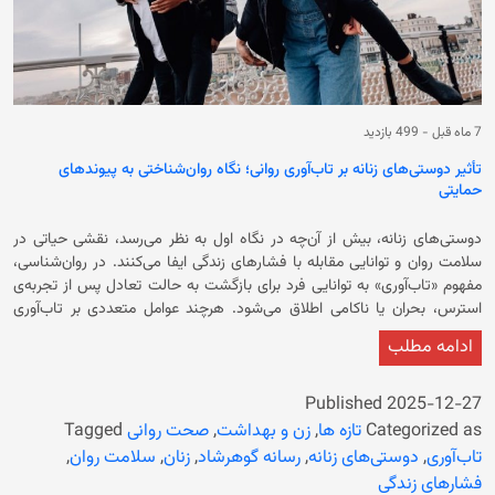
7 ماه قبل
-
499 بازدید
تأثیر دوستی‌های زنانه بر تاب‌آوری روانی؛ نگاه روان‌شناختی به پیوندهای
حمایتی
دوستی‌های زنانه، بیش از آن‌چه در نگاه اول به نظر می‌رسد، نقشی حیاتی در
سلامت روان و توانایی مقابله با فشارهای زندگی ایفا می‌کنند. در روان‌شناسی،
مفهوم «تاب‌آوری» به توانایی فرد برای بازگشت به حالت تعادل پس از تجربه‌ی
استرس، بحران یا ناکامی اطلاق می‌شود. هرچند عوامل متعددی بر تاب‌آوری
تأثیر می‌گذارند، اما روابط اجتماعی گرم و حمایت‌گر—به‌ویژه دوستی‌های عمیق
ادامه مطلب
میان زنان—یکی از نیرومندترین منابع برای حفظ و تقویت این توانایی به شمار
می‌روند. از منظر تکاملی، پیوندهای حمایتی میان زنان بخشی از سازوکار بقا
بوده‌اند. در مواجهه با تهدیدهای محیطی، زنان با تشکیل شبکه‌های حمایتی
Published
2025-12-27
توانسته‌اند منابع را با یکدیگر به اشتراک بگذارند، از فرزندان هم مراقبت کنند و در
Categorized as
تازه ها
,
زن و بهداشت
,
صحت روانی
Tagged
مدیریت خطرات همکاری نمایند. این همکاری نه‌تنها به بقا کمک کرده، بلکه
تاب‌آوری
,
دوستی‌های زنانه
,
رسانه گوهرشاد
,
زنان
,
سلامت روان
,
موجب افزایش حس امنیت روانی نیز شده است. امروزه نیز، هرچند شکل این
فشارهای زندگی