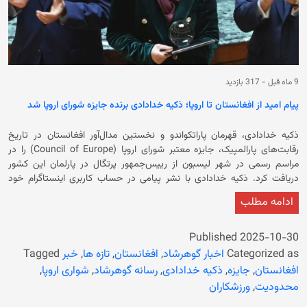
9 ماه قبل
-
317 بازدید
پیام امید از افغانستان تا اروپا؛ ذکیه خدادادی برنده جایزه شورای اروپا شد
ذکیه خدادادی، قهرمان پاراتکواندو و نخستین مدال‌آور افغانستان در تاریخ
رقابت‌های پارالمپیک، جایزه معتبر شورای اروپا (Council of Europe) را در
مراسم رسمی در شهر لیسبون از رییس‌جمهور پرتگال در پارلمان این کشور
دریافت کرد. ذکیه خدادادی با نشر پیامی در حساب کاربری اینستاگرام خود
نوشته است که این جایزه که به نام «جایزه شمال–جنوب» (North-South
ادامه مطلب
Prize) یاد می‌شود، یکی از مهم‌ترین جوایز بین‌المللی در عرصه حقوق بشر و
گفت‌وگوی فرهنگی میان ملت‌ها است. در ادامه آمده است که در این مراسم،
مارسلو ربلو دی سوزا، رییس‌جمهور پرتگال، شخصاً این جایزه را به ذکیه
Published
2025-10-30
خدادادی اهدا کرد. خانم خدادادی در مورد این جایزه گفته است: «این تقدیر
Categorized as
اخبار گوهرشاد
,
افغانستان
,
تازه ها
,
خبر
Tagged
برای من تنها یک جایزه نیست، بلکه نمادی است از امید، مقاومت و باور به
افغانستان
,
جایزه
,
ذکیه خدادادی
,
رسانه گوهرشاد
,
شواری اروپا
,
رؤیاها برای تمام کسانی که در مسیر زندگی با موانع بزرگ روبه‌رو می‌شوند، اما باز
محدودیت
,
ورزشکاران
هم تسلیم نمی‌شوند.» وی در ادامه تاکید کرده است: «به عنوان یک ورزشکار