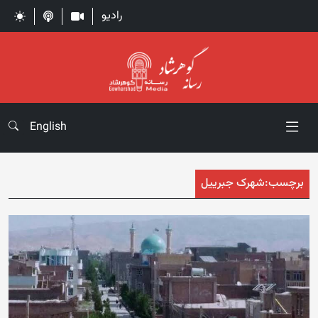
رادیو
English
برچسب:
شهرک جبرییل