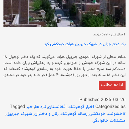
1 سال قبل
-
699 بازدید
یک دختر جوان در شهرک جبرییل هرات خودکشی کرد
منابع محلی از شهرک المهدی جبرییل هرات می‌گویند که یک دختر نوجوان ۱۸
ساله در این شهرک خودش را حلق‌آوزیر کرده و به زندگی‌اش پایان داده است.
دست‌کم سه منبع محلی با حفظ هویت خود به رسانه‌ی گوهرشاد گفته‌اند که
این دختر ۱۸ ساله بعد از ظهر روز (دوشنبه، ۴ حمل) در خانه‌ پدر خود در محله‌ی
آزادی از مربوطات شهرک المهدی جبرییل خودکشی کرده است. منبع تاکید کرد
ادامه مطلب
که این دختر نوجوان، دانش‌آموز یک «مدرسه‌ی دینی» بوده است. منبع افزوده
است که این دختر نوجوان مهدیه نام داشته و در غیاب اعضای خانواده‌، خودش
را از پنجره‌ی خانه حلق‌آویز کرده است. منابع می‌گویند تاهنوز علت و انگیزه‌ی
Published
2025-03-26
این خودکشی مشخص نشده است. مسوولان محلی حکومت سرپرست در
Categorized as
اخبار گوهرشاد
,
افغانستان
,
تازه ها
,
خبر
Tagged
هرات تا اکنون در مورد این رویداد چیزی نگفته است. این خودکشی، اولین مورد
#خشونت
,
خودکشی
,
رسانه گوهرشاد
,
زنان و دختران
,
شهرک جبرییل
,
خودکشی زنان و دختران در سال نو هجری خورشیدی است که در هرات گزارش
مشکلات خانوادگی
می‌شود. باید گفت که میزان خودکشی زنان و دختران در سراسر افغانستان و به