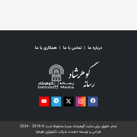
قابل ذکر است که سازمان صحی جهان ۱۵ اکتوبر را روز جهانی شستن دست‌ها
نام‌گذاری کرده است. سازمان جهانی صحت موضوع سال ۲۰۲۴ میلادی این روز
را «کیفیت مراقبت صحی و ایمنی آب و هوا یا فرهنگ» نام‌گذاری کرده است. در
حالی یونیسف بر شستن دست‌ها و جلوگیری از اسهال تاکید می‌کند که پیش‌تر
سازمان صحی جهان (WHO) اعلام کرده بود، از آغاز سال جاری میلادی تا اکنون
دست‌کم ۱۴۶ هزار و ۵۵۵ تن در افغانستان به بیماری اسهال مبتلا شده‌اند. طبق
اطلاعات این سازمان، در این مدت ۷۰ تن در پی مبتلا شدن به بیماری اسهال
جان باخته‌اند. سازمان جهانی صحت گفته است که ۵۵.۳ درصد مبتلایان
درباره ما
|
تماس با ما
|
همکاری با ما
کودکان زیر پنج سال و ۴۹.۶ درصد آنان زن بودند.
تمام حقوق برای سایت گوهرشاد میدیا محفوظ است © 2018 - 2024
طراحی و توسعه دهنده:
شرکت تکنولوژی طوطیا