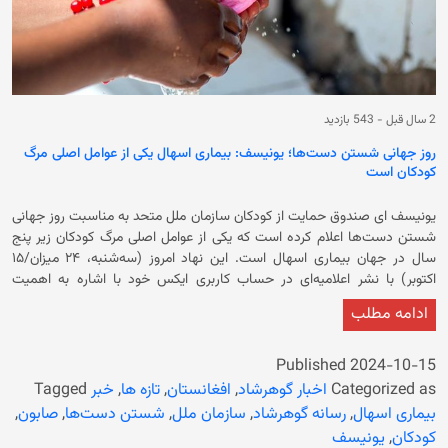
2 سال قبل
-
543 بازدید
روز جهانی شستن دست‌ها؛ یونیسف: بیماری اسهال یکی از عوامل اصلی مرگ
کودکان است
یونیسف ای صندوق حمایت از کودکان سازمان ملل متحد به مناسبت روز جهانی
شستن دست‌ها اعلام کرده است که یکی از عوامل اصلی مرگ کودکان زیر پنج
سال در جهان بیماری اسهال است. این نهاد امروز (سه‌شنبه، ۲۴ میزان/۱۵
اکتوبر) با نشر اعلامیه‌ای در حساب کاربری ایکس خود با اشاره به اهمیت
شستن دست‌ها نگاشته که این امر یکی از راه‌های کم ‌هزینه برای جلوگیری از
ادامه مطلب
بیماری‌های عفونی است. در ادامه آمده است: «شستن دست‌ها با صابون یک
محافظت آسان، موثر و کم هزینه است که از عفونت جلوگیری می‌کند و جان
انسان‌ها را نجات می‌دهد.» صندوق حمایت از کودکان سازمان ملل متحد تاکید
Published
2024-10-15
کرد که شستن دست‌ها می‌تواند، اسهال را حدود یک‌دوم و عفونت‌های حاد
Categorized as
اخبار گوهرشاد
,
افغانستان
,
تازه ها
,
خبر
Tagged
تنفسی را یک‌چهارم کاهش دهد. یونیسف افزود که شستن دست‌ها با صابون
بیماری اسهال
,
رسانه گوهرشاد
,
سازمان ملل
,
شستن دست‌ها
,
صابون
,
در کنار صحت و تغذیه، بر آموزش، اقتصاد و عدالت نیز تأثیر مثبت می‌گذارد.
کودکان
,
یونیسف