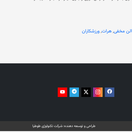
پدرش هستند و این اقدام حکومت سرپرست را نقض آشکار حقوق زنان می‌خوانند. این در حالی است که ماموران وزارت امربه‌معروف و
کرده‌اند. مقام‌های محلی تا اکنون بازداشت این ورزش‌کار را
تایید نکرده و در مورد آن توضیح نداده‌اند. همچنین نیروهای دولتی به تازگی ناظره رشیدی، خبرنگار محلی را در قندوز بازداشت کرده‌اند. در
ت می‌شود که حکومت فعلی پس از تسلط بر افغانستان، زنان و
د، ‏دروازه‌های انستیتوت‌های طبی را به‌روی دختران و زنان
لن مخفی
,
هرات
,
ورزشکاران
بست، در حالی که ‏بخش صحت سراسر افغانستان با کمبود پرسنل مواجه است.‏ این اقدام حکومت فعلی باعث شده است که میلیون‌ها
 در کنار آن زنان از رفتن به‌ باشگاه‌های ورزشی، رستورانت‌ها، حمام‌های عمومی، معاینه توسط
حتی دفاتر سازمان ملل در افغانستان منع شده‌اند.
طراحی و توسعه دهنده:
شرکت تکنولوژی طوطیا