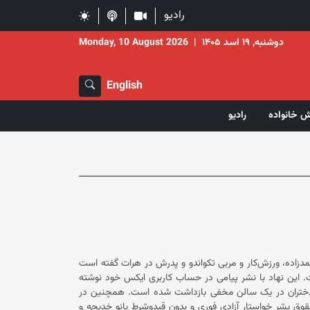
رادیو
دوشنبه, ۱۹ اسد ۱۴۰۵
|
Monday, 10 August 2026
English
ش خانواده
رادیو
زاده، ورزش‌کار و مربی تکواندو و پدرش در هرات گفته است
که این رویداد موجی از نگرانی‌ها را در میان فعالان حقوق بشر برانگیخته است. این نهاد با نشر پیامی در حساب کاربری ایکس خود نوشته
است که خدیجه احمدزاده، به‌دلیل فعالیت‌های ورزشی و آموزش به زنان و دختران در یک سالن مخفی بازداشت شده است. همچنین در
بشر خواستار آزادی فوری و بدون قید‌و‌شرط بانو خدیجه و