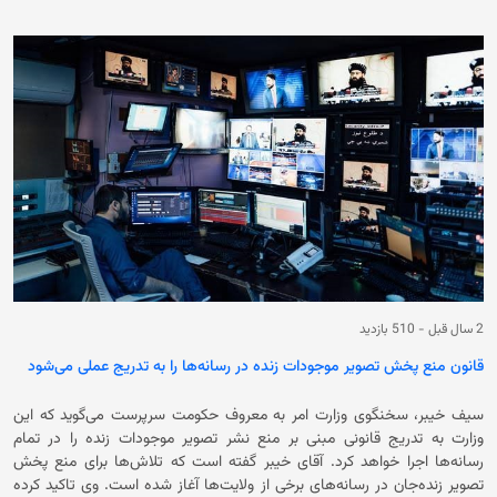
رسانه‌ها باید از تصاویر بی‌جان مانند ساختمان‌ها و مناظر مرتبط با خبر استفاده
کنند. همچنین در بخش از خبرنامه آمده است که به دنبال این دستور، تلویزیون
ملی تحت کنترل حکومت فعلی در ولایت بادغیس تعطیل شده و تنها تلویزیون
خصوصی این ولایت نیز فعالیت خود را متوقف کرده و دیگر رسانه‌های این
ولایت، از جمله رادیوها و خبرنگاران مستقل نیز مجبور به تبعیت از این دستور
شده‌اند. در ادامه آمده است که عکاسی و مصاحبه‌ی تصویری از مقامات محلی
بادغیس نیز ممنوع شده است. مرکز خبرنگاران افغانستان خواستار تجدید نظر
در این مورد و لغو محدودیت‌های رسانه‌ای اعمال شده در سه سال اخیر است.
این مرکز گفت تا رسانه‌ها بتوانند آزادانه و مطابق با قانون رسانه‌های کشور
فعالیت کنند. این در حالی است که بادغیس سومین ولایت پس از قندهار و
تخار است که این ممنوعیت را به طور رسمی اعمال می‌کند. مرکز خبرنگاران گفته
که نشانه‌هایی از اجرای رسمی این محدودیت‌ها در ولایات هلمند، لوگر، میدان
وردک و دایکندی نیز دیده شده است. حکومت سرپرست در ماه اسد سال جاری
خورشیدی، قانون جدیدی تحت عنوان امر به معروف را تصویب کرد که در ماده‌ی
هفدهم این قانون نشر تصاویر جان‌دار ممنوع شده است.
2 سال قبل
-
510 بازدید
قانون منع پخش تصویر موجودات زنده در رسانه‌ها را به تدریج عملی می‌شود
سیف خیبر، سخنگوی وزارت امر به معروف حکومت سرپرست می‌گوید که این
وزارت به تدریج قانونی مبنی ‌بر منع نشر تصویر موجودات زنده را در تمام
رسانه‌ها اجرا خواهد کرد. آقای خیبر گفته است که تلاش‌ها برای منع پخش
تصویر زند‌ه‌جان در رسانه‌های برخی از ولایت‌ها آغاز شده است. وی تاکید کرده