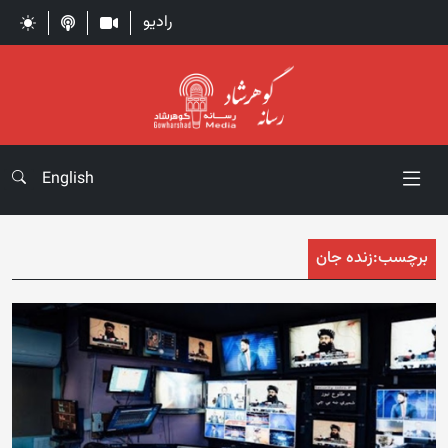
رادیو
English
برچسب:
زنده جان