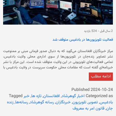
2 سال قبل
-
524 بازدید
فعالیت‌ تلویزیون‌ها در بادغیس متوقف شد
مرکز خبرنگاران افغانستان می‌گوید که به دنبال صدور فرمانی مبنی بر ممنوعیت
نشر تصاویر زنده‌جان در تلویزیون‌ها از سوی اداره‌ی محلی ولایت بادغیس،
تمامی فعالیت‌های تلویزیونی در این ولایت متوقف شده است. این مرکز با نشر
خبرنامه‌ای گفته است که مقامات محلی حکومت سرپرست در ولایت بادغیس با
صدور فرمانی، استفاده از تصاویر جان‌دار توسط رسانه‌ها و خبرنگاران را در این
ادامه مطلب
ولایت منع کرده و فعالیت‌های رسانه‌ای به محتوای نوشتاری و صوتی محدود
شده است. در خبرنامه آمده است که این تصمیم گامی به شدت عقب‌گرایانه و
محدودکننده‌ی آزادی رسانه‌ها می‌باشد. مرکز خبرنگاران افغانستان از مقامات
Published
2024-10-24
حکومت فعلی خواسته است تا در این تصمیم بازنگری کنند. در ادامه آمده است
Categorized as
اخبار گوهرشاد
,
افغانستان
,
تازه ها
,
خبر
Tagged
که این دستور به صورت رسمی از سوی اداره‌ی اطلاعات و فرهنگ در ولایت
بادغیس
,
تصویر
,
تلویزیون
,
خبرنگاران
,
رسانه گوهرشاد
,
رسانه‌ها
,
زنده
بادغیس و از طریق پیام‌رسان وتس‌اپ به رسانه‌ها و خبرنگاران ابلاغ شده است.
جان
,
قانون امر به معروف
این مرکز تاکید کرد که در پیام ریاست اطلاعات و فرهنگ بادغیس آمده است که