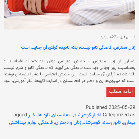
1 سال قبل
-
427 بازدید
زنان معترض: قاعدگی تابو نیست، بلکه نادیده‌ گرفتن آن جنایت است
شماری از زنان معترض و جنبش اعتراضی «زنان عدالت‌خواه افغانستان»
به‌مناسبت روز جهانی بهداشت قاعدگی می‌گویند که قاعدگی تابو و شرم نیست
بلکه نادیده‌ گرفتن آن جنایت است. این جنبش اعتراضی با نشر اعلامیه‌ای نوشته
است که میلیون‌ها زن و دختر در افغانستان در اسارت تابوها، فقر آموزشی، نبود
دسترسی به لوازم بهداشتی و سکوت مرگ‌بار نهادهای داخلی و جهانی گرفتار
ادامه مطلب
هستند. در اعلامیه آمده است که دختران در افغانستان به‌خاطر نداشتن آگاهی
در مورد قاعدگی از مکتب می‌مانند، در خانه حتی به نوار بهداشتی دسترسی
ندارند. اعضای جنبش اعتراضی زنان عدالت‌خواه تاکید کرده است: «زنان و دختران
Published
2025-05-29
در افغانستان بخاطر سنت‌ها، هنوز قاعدگی را ناپاکی می‌نامند و زنان را در ایام
Categorized as
اخبار گوهرشاد
,
افغانستان
,
تازه ها
,
خبر
Tagged
قاعدگی از حق تماس با خانواده و حتی غذا محروم می‌کنند.» زنان معترض از
بیماری
,
تابو
,
رسانه گوهرشاد
,
زنان و دختران
,
قاعدگی
,
لوازم بهداشتی
رسانه‌ها‌ خواسته‌اند که به‌جای تصویرسازی رمانتیک از زنان افغانستان صدای
واقعی رنج آنان را پخش کنند. همچنین اعضای جنبش اعتراضی شنبه‌های