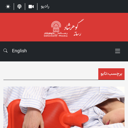
رادیو
English
برچسب:
تابو