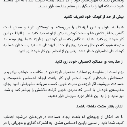
وکمکش کنید تا مهارت‌های خود را در همان زمینه تقویت کند و به آنها مسلط
شود نه اینکه آنها را با دیگران در مقام مقایسه قرار دهید.
بیش از حد از کودک خود تعریف نکنید
شما به عنوان والدین فرزندتان را می‌پرستید و دوستش دارید و ممکن است
گاهی بخاطر تلاش ها و سخت‌کوشی‌هایش از او تمجید کنید اما از افراط در این
کار خودداری کنید. شاید هنگامی‌ که سایر کودکان از فرزند شما بهتر بوده اند
متوجه شوید که در حال تمجید بیش از حد از فرزندتان هستید و سخنان شما به
کودک تان اطمینان خاطر دهد. بنابراین از انجام این کار خودداری کنید.
از مقایسه ی عملکرد تحصیلی خودداری کنید
بهتر است از مقایسه ی عملکرد تحصیلی فرزندتان در مکاتب با خواهر، برادر و یا
دوستانش خودداری کنید. انجام این کار باعث ایجاد احساس خصومت و
حسادت می‌شود. اگر فرزندتان نمرات خوبی کسب نمی‌کند تشویقش کنید بجای
مقایسه‌ی خودش با کسی که نمره‌ی خوبی گرفته تلاشش را بیشتر کند و شما
نیز نباید او را به این خاطر مورد سرزنش قرار دهید.
القای رفتار مثبت داشته باشید
تا حد امکان از چیزهای که باعث ایجاد حسادت در فرزندتان می‌شود اجتناب
کنید. شما باید از سنین پایین احساس عشق، به اشتراک گذاری و مهربانی را در