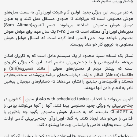
چت‌جی‌پی‌تی تنظیم کنند.
به نظر می‌رسد این ویژگی جدید، اولین گام شرکت اوپن‌ای‌آی به سمت مدل‌های
هوش مصنوعی است که می‌توانند تا حدودی مستقل عمل کنند و به عنوان
عوامل هوش مصنوعی شناخته می‌شوند. «سم آلتمن»(Sam Altman)
مدیرعامل اوپن‌ای‌آی معتقد است که سال ۲۰۲۵ یک سال مهم برای عوامل هوش
مصنوعی خواهد بود. حتی آلتمن ادعا کرده است که امسال عوامل هوش
مصنوعی به نیروی کار خواهند پیوست.
تسکز یک نسخه نسبتا محدود از یک سیستم عامل است که به کاربران امکان
می‌دهد یادآوری‌هایی را با چت‌جی‌پی‌تی تنظیم کنند. این یک ویژگی کاربردی
است که بیشتر مردم از دستیارهای صوتی
مانند «سیری»(Siri) و
«الکسا»(Alexa) انتظار دارند
. درخواست‌های برنامه‌ریزی‌شده، منحصربه‌فردتر
هستند و قابلیت‌های جدیدی را نشان می‌دهند که دستیارهای دیجیتال پیشین
قادر به انجام دادن آنها نبودند.
کاربران می‌توانند با انتخاب «4o with scheduled tasks» از منوی
کشویی در
چت‌جی‌پی‌تی
به ویژگی جدید دسترسی پیدا کنند. آنها از آنجا می‌توانند پیامی را
به ChatGPT بفرستند که به دستیار هوش مصنوعی بگوید چه یادآوری یا
اقدامی را می‌خواهند ایجاد کنند. به گفته اوپن‌ای‌آی، چت‌جی‌پی‌تی گاهی اوقات
ممکن است وظایف خاصی را براساس چت‌ها پیشنهاد کند.
اوپن‌ای‌آی گفت از این دوره نسخه بتا استفاده خواهد کرد تا پیش از آن که این