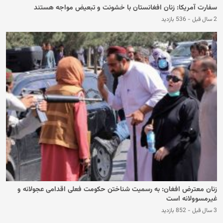
سفارت آمریکا: زنان افغانستان با خشونت و تبعیض مواجه هستند
2 سال قبل
-
536 بازدید
زنان معترض افغان: به رسمیت شناختن حکومت فعلی اقدامی عجولانه و
غیرمسوولانه است
3 سال قبل
-
852 بازدید