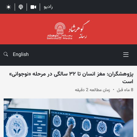
رادیو
English
پژوهشگران: مغز انسان تا ۳۲ سالگی در مرحله «نوجوانی»
است
8 ماه قبل
زمان مطالعه 2 دقیقه