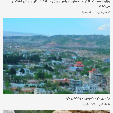
وزارت صحت: اکثر مراجعان امراض روانی در افغانستان را زنان تشکیل
می‌دهند
2 سال قبل
-
392 بازدید
یک زن در بادغیس خودکشی کرد
5 ماه قبل
-
225 بازدید