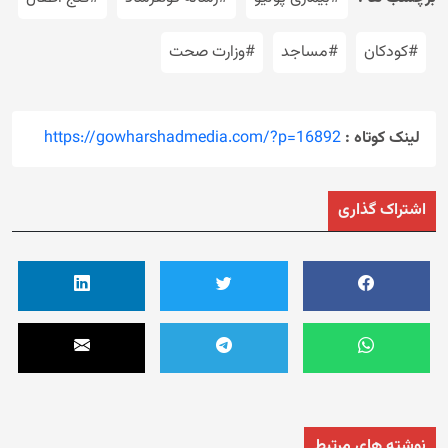
#کودکان
#مساجد
#وزارت صحت
لینک کوتاه :
https://gowharshadmedia.com/?p=16892
اشتراک گذاری
نوشته های مرتبط