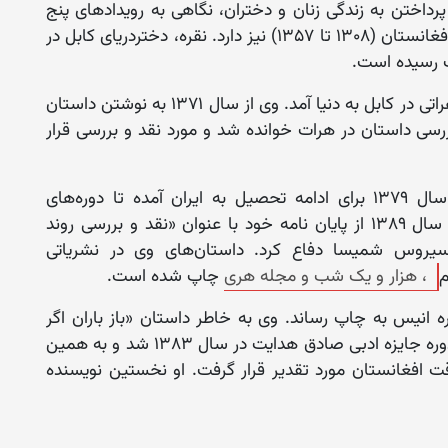
رداختن به زندگی زنان و دختران، نگاهی به رویدادهای پنج‌
دهه‌ی حساس و پرفراز و نشیب از تاریخ سیاسی افغانستان (۱۳۰۸ تا ۱۳۵۷) ‌نیز دارد. ‌نقره، دختردریای کابل‌ در
حمیرا قادری در سوم حوت ۱۳۵۸ از پدر و مادری هراتی در کابل به دنیا آمد. وی از سال ۱۳۷۱ به نوشتن داستان
ررسی داستان در هرات خوانده شد و مورد نقد و بررسی قرار
وی که از سال ۱۳۷۱ به نوشتن روی آورده، در سال ۱۳۷۹ برای ادامه تحصیل به ایران آمده تا دوره‌های
کارشناسی و کارشناسی ارشد را سپری نمود و در سال ۱۳۸۹ از پایان نامه خود با عنوان «نقد و بررسی روند
سیروس شمیسا دفاع کرد. داستان‌های وی در نشریاتی
م
، هزار و یک شب و مجله هری
چاپ شده‌ است.
انیس به چاپ رساند. وی به خاطر داستان «باز باران اگر
می‌بارید» موفق به دریافت لوح تقدیر در سومین دوره جایزه ادبی صادق هدایت در سال ۱۳۸۳ شد و به همین
افغانستان مورد تقدیر قرار گرفت. او نخستین نویسنده