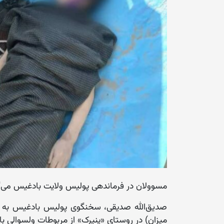
مسوولان در فرماندهی پولیس ولایت بادغیس می‌گو
میزان) در روستای «پنیرک» از مربوطات ولسوالی با