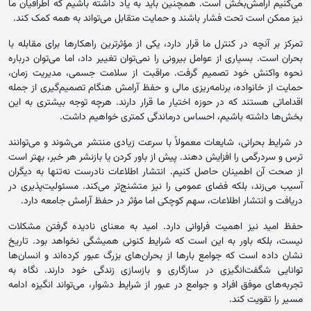
می‌کنیم آرامش‌بخش است. همچنین باید به یاد داشته باشیم که اطرافیان ما
نیز ممکن است تحت فشار باشند و حمایت متقابل می‌تواند به همه کمک کند.
تمرکز بر آنچه در کنترل ما قرار دارد، یکی از مؤثرترین راهکارها برای مقابله با
بحران است. بسیاری از عوامل بیرونی را نمی‌توان تغییر داد، اما می‌توان درباره
نحوه واکنش خود تصمیم گرفت. مراقبت از سلامت جسمی، مدیریت زمان،
حمایت از خانواده، برنامه‌ریزی مالی و حفظ آرامش هنگام تصمیم‌گیری از جمله
اقداماتی هستند که در حوزه اختیار ما قرار دارند. هرچه توجه بیشتری به این
بخش‌ها داشته باشیم، احساس درماندگی کمتری خواهیم داشت.
در شرایط بحرانی، شایعات معمولاً با سرعت زیادی منتشر می‌شوند و می‌توانند
ترس و سردرگمی را افزایش دهند. پیش از باور کردن یا بازنشر هر خبر، بهتر است
از صحت آن اطمینان حاصل کنیم. انتشار اطلاعات نادرست نه‌تنها به دیگران
آسیب می‌زند، بلکه فضای عمومی را نیز متشنج‌تر می‌کند. مسئولیت‌پذیری در
دریافت و انتشار اطلاعات، سهم کوچکی اما مؤثر در حفظ آرامش جامعه دارد.
حفظ امید نیز اهمیت فراوانی دارد. امید به معنای نادیده گرفتن مشکلات
نیست، بلکه باور به این است که شرایط کنونی همیشگی نخواهد بود. تاریخ
نشان داده است که جوامع بارها از بحران‌های بزرگ عبور کرده‌اند و انسان‌ها
توانایی شگفت‌انگیزی در سازگاری و بازسازی زندگی خود دارند. نگاه به
تجربه‌های موفق افراد و جوامع در عبور از شرایط دشوار، می‌تواند انگیزه ادامه
مسیر را تقویت کند.