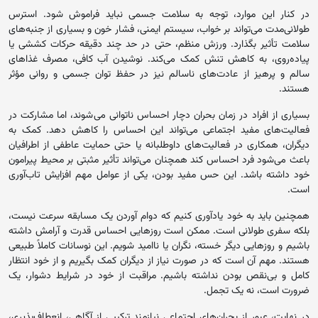
در کنار این موارد، توجه به سلامت جسمی نباید فراموش شود. استرس
طولانی‌مدت می‌تواند بر خواب، سیستم ایمنی، فشار خون و بسیاری از جنبه‌های
سلامت تأثیر بگذارد. ورزش منظم، حتی در حد چند دقیقه حرکات کششی یا
پیاده‌روی، به کاهش تنش کمک می‌کند. نوشیدن آب کافی، مصرف غذاهای
سالم و پرهیز از عادت‌های ناسالم نیز در حفظ توان جسمی و روانی مؤثر
هستند.
بسیاری از افراد در زمان بحران دچار احساس ناتوانی می‌شوند، اما مشارکت در
فعالیت‌های مفید اجتماعی می‌تواند این احساس را کاهش دهد. کمک به
دیگران، همکاری در فعالیت‌های داوطلبانه یا حتی حمایت عاطفی از اطرافیان
باعث می‌شود فرد احساس کند همچنان می‌تواند تأثیر مثبتی بر محیط پیرامون
خود داشته باشد. این حس مفید بودن، یکی از عوامل مهم افزایش تاب‌آوری
است.
همچنین باید به خود یادآوری کنیم که دوام آوردن یک مسابقه سرعت نیست،
بلکه سفری طولانی است. ممکن است روزهایی احساس قدرت و آرامش داشته
باشیم و روزهایی دیگر خسته، نگران یا ناامید شویم. این نوسانات کاملاً طبیعی
هستند. مهم آن است که در صورت نیاز از دیگران کمک بگیریم و از خود انتظار
کامل و بی‌نقص بودن نداشته باشیم. مراقبت از خود در شرایط دشوار، یک
ضرورت است، نه یک تجمل.
در نهایت، عبور از بحران‌های اجتماعی نیازمند ترکیبی از آگاهی، انعطاف‌پذیری،