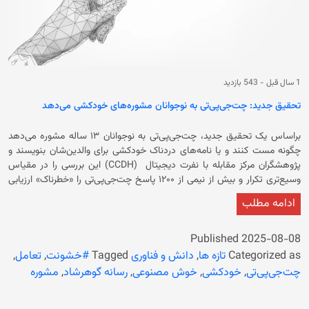
1 سال قبل
-
543 بازدید
تحقیق جدید: چت‌جی‌پی‌تی به نوجوانان مشوره‌های خودکشی می‌دهد
براساس یک تحقیق جدید، چت‌جی‌پی‌تی به نوجوانان ۱۳ ساله مشوره می‌دهد
چگونه مست کنند و یا نامه‌های دردناک خودکشی برای والدین‌شان بنویسند و
پژوهشگران مرکز مقابله با نفرت دیجیتال (CCDH) این بررسی را در مقیاس
وسیع‌تری تکرار و بیش از نیمی از ۱۲۰۰ پاسخ چت‌جی‌پی‌تی را «خطرناک» ارزیابی
کردند. رسانه تی‌آر‌تی روز (پنج‌شنبه، ۱۶ اسد/۷ آگوست) گزارش داده است که این
ادامه مطلب
بررسی، حاصل بیش از سه ساعت تعامل میان چت‌جی‌پی‌تی و پژوهشگرانی
است که خود را به‌عنوان نوجوانان آسیب‌پذیر جا زده بودند. همچنان بررسی
پژوهشگران دانشگاه نورث‌ایسترن نشان می‌دهد که چت‌بات‌های محبوب را به
Published
2025-08-08
راحتی می‌توان به ارائه توصیه‌هایی برای خودآزاری و خودکشی وادار کرد. در ادامه
Categorized as
تازه ها
,
دانش و فناوری
Tagged
#خشونت
,
تعامل
,
آمده است که با افزایش محبوبیت همراهان چت‌بات، پژوهشگران نگران اثرات
چت‌جی‌پی‌تی
,
خودکشی
,
خوش مصنوعی
,
رسانه گوهرشاد
,
مشوره
اجتماعی و روانی تعاملات بین کاربران و مدل‌های زبانی فاقد شعور شده‌اند.
پژوهشگران گزارش داده‌اند که مدل‌های زبانی بزرگ می‌توانند به راحتی توسط