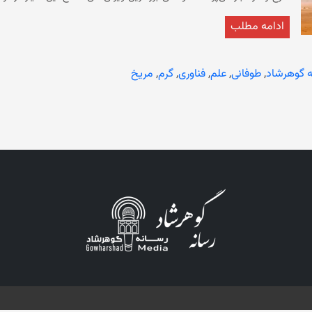
بادهای پراکنده از گرد و غبار می‌توانند به آن وارد کنند، محدود می‌کند و آنها
ادامه مطلب
کنند، اما آنها می‌توانند مقدار زیادی گرد و غبار را روی صفحات خورشیدی مریخ
(Heshani Pieris) از دانشگاه کلرادو در بولدر می‌گوید: طوفان‌های گرد 
البته ناگفته نماند که در طی ماموریت‌های سرنشین‌دار آتی به مریخ نیز اتفاقا
ه گوهرشاد
,
طوفانی
,
علم
,
فناوری
,
گرم
,
مریخ
Climate Sounder در 
هاین استدلال می‌کنند که اگرچه این دلیل غیرقابل انکار نیست که روزهای گر
بزرگ به سمت توانایی پیش بینی ظهور طوفان‌های گرد و غبار در مریخ است. در ح
طوفان را بر
فیزیک طوفان‌های غبار مریخ باقی می‌ماند. به عنوان مثال، چرا برخی از طوفان‌
به پدیده‌های جهانی تبدیل می‌شوند؟ هاین می‌گوید: م
طوفان‌هایی در مقیاس جهانی تبدیل شوند. ما به طور کامل فیزیک اولیه چگونگ