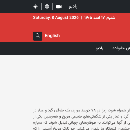
رادیو
شنبه, ۱۷ اسد ۱۴۰۵
|
Saturday, 8 August 2026
English
ش خانواده
رادیو
گزارش آب و هوای مریخ ممکن است به زودی با پیش‌بینی طوفان‌های گرد و غبار همراه شود، زیرا در ۷۸ درصد موارد، یک طوفان گرد و غبار در
 زیاد غیرعادی گرمایش خورشیدی پیش می‌آید. طوفان‌های گرد و غبار یکی از شگفتی‌های طبیعی مریخ و همچنین یکی از
ز آنها می‌توانند به طوفان‌های جهانی تبدیل شوند که سیاره
سرخ را در غبار می‌پوشانند و حتی بزرگترین ویژگی‌های سطح این سیاره را از چشمان کنجکاو ما پنهان می‌کنند. جو نازک مریخ آسیبی را که