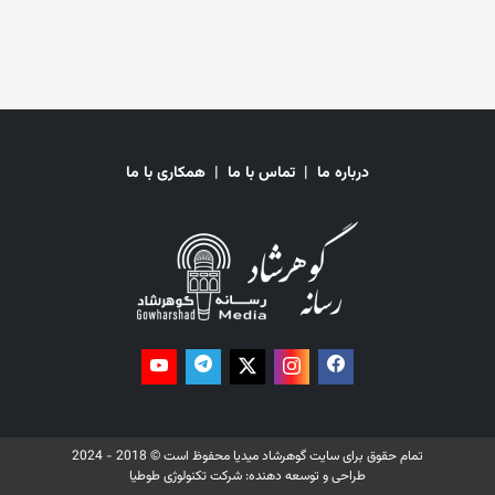
دیگر گفت: «متاسفانه رفتار نیروهای مرزی حکومت سرپرست با زائران خیلی
خشن بوده، کتاب‌ها کفن میت را پاره کرده و دور انداخته‌اند.» منبع از مسوولان
حکومتی خواست که به این کارشان پایان داده و اجازه دهند، مردم به مسایل
مذهبی شان بدون محدودیت و ترس بپردازند. این در حالی است که حکومت
سرپرست پیش از این دستور جمع‌آوری کتاب‌های مغایر فقه حنفی از
کتاب‌خانه‌های مراکز آموزشی و دانشگاه‌ها را صادر کرده بودند. حکومت فعلی
تدریس آموزش‌های دینی براساس فقه جعفری در مکاتب و دانشگاه‌ را نیز منع
کرده است. باید گفت که در گذشته در ولایت‌های شیعه‌نشین کتاب‌های درسی
درباره ما
|
تماس با ما
|
همکاری با ما
دینی در مکاتب براساس فقه جعفری بود. همچنین در دانشکده‌ی شرعیات
دانشگاه بامیان، فقه جعفری تدریس می‌شد.
تمام حقوق برای سایت گوهرشاد میدیا محفوظ است © 2018 - 2024
طراحی و توسعه دهنده:
شرکت تکنولوژی طوطیا