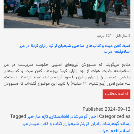
2 سال قبل
-
521 بازدید
ضبط کفن میت و کتاب‌های مذهبی شیعیان از نزد زائران کربلا در مرز
اسلام‌قلعه هرات
منابع می‌گویند که مسوولان نیروهای امنیتی حکومت سرپرست در مرز
اسلام‌قلعه ولایت هرات از نزد زائران کربلا پرچم‌ها، کفن میت و کتاب‌های
مذهبی شیعیان را از عراق و ایران با خود آورده بودند، ضبط کرده‌اند. دست‌کم
سه منبع امروز (پنج‌شنبه، ۲۲ سنبله) با تایید این موضوع گفته‌اند که مسوولان
مرز اسلام‌قلعه زائران کربلا را «مشرک» خوانده و گفته‌اند که این کتاب‌ها «پر از
ادامه مطلب
شرکیات» است و اجازه نیست که وارد خاک افغانستان شود. منبع گفت که
صبح امروز مسوولان امنیتی در مرز اسلام‌قلعه هرات تمام وسایل زائران کربلا و
موتر حامل آنان را چک کرده و حدود ۵۰ جلد کتاب و بیش از ۱۰ (کفن میت) را
Published
2024-09-12
ضبط کرده و به انبارخانه شان انداخته‌اند. در ادامه آمده است که کتاب‌های
Categorized as
اخبار گوهرشاد
,
افغانستان
,
تازه ها
,
خبر
Tagged
«زیارت عاشورا» « صحیفه سجادیه» و «ارتباط با خدا» از جمله کتاب‌های همراه
رسانه گوهرشاد
,
زائران کربلا
,
شیعیان
,
کتاب و کفن میت
,
مرز
زائران کربلا بوده که توسط مسوولان مرزی ضبط شده است. همچنین یک منبع
اسلام‌قلعه
,
هرات