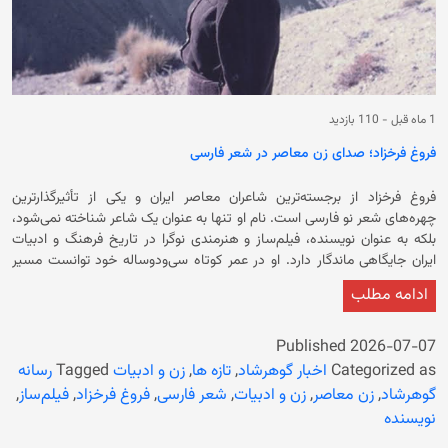
1 ماه قبل
-
110 بازدید
فروغ فرخزاد؛ صدای زن معاصر در شعر فارسی
فروغ فرخزاد از برجسته‌ترین شاعران معاصر ایران و یکی از تأثیرگذارترین
چهره‌های شعر نو فارسی است. نام او تنها به عنوان یک شاعر شناخته نمی‌شود،
بلکه به عنوان نویسنده، فیلم‌ساز و هنرمندی نوگرا در تاریخ فرهنگ و ادبیات
ایران جایگاهی ماندگار دارد. او در عمر کوتاه سی‌ودوساله خود توانست مسیر
تازه‌ای در شعر معاصر بگشاید و با زبانی صریح، صمیمی و متفاوت، تجربه‌های
ادامه مطلب
انسانی را به گونه‌ای بیان کند که آثارش همچنان پس از گذشت دهه‌ها خوانده
می‌شوند و الهام‌بخش نسل‌های جدید شاعران و نویسندگان هستند. فروغ
فرخزاد در هشتم دی‌ماه ۱۳۱۳ در تهران به دنیا آمد. از همان سال‌های نوجوانی
Published
2026-07-07
به شعر علاقه نشان داد و نخستین سروده‌هایش را در سنین پایین نوشت. او
Categorized as
اخبار گوهرشاد
,
تازه ها
,
زن و ادبیات
Tagged
رسانه
در شانزده‌سالگی با پرویز شاپور ازدواج کرد و حاصل این ازدواج پسری به نام
گوهرشاد
,
زن معاصر
,
زن و ادبیات
,
شعر فارسی
,
فروغ فرخزاد
,
فیلم‌ساز
,
کامیار بود. اما زندگی مشترک آنان چندان دوام نیاورد و جدایی، تأثیر عمیقی بر
نویسنده
زندگی شخصی و نگاه شاعرانه فروغ گذاشت. پس از جدایی، فروغ تمام توان خود