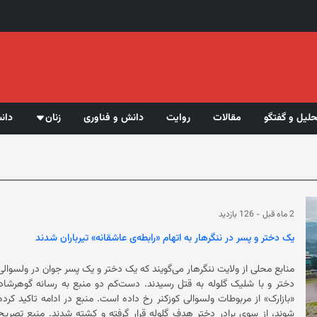
حلیل و گفتگو
مقالات
روایت
دانش و فناوری
زنان
دان
2 ماه قبل
-
126 بازدید
یک دختر و پسر در ننگرهار به اتهام «رابطه‌ی عاشقانه» تیرباران شدند
منابع محلی از ولایت ننگرهار می‌گویند که یک دختر و یک پسر جوان در ولسوالی کو
دختر و با شلیک گلوله به قتل رسیدند. دست‌کم دو 
«بازارک» از مربوطات ولسوالی کوزکنر رخ
شوند، از سوی برادر د