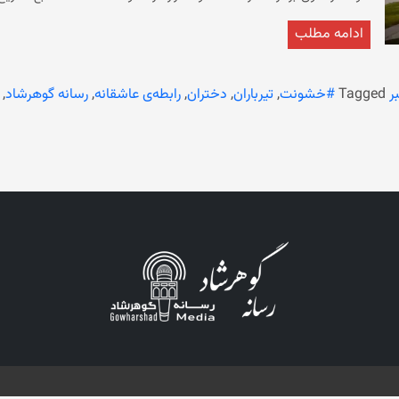
در
ادامه مطلب
است که
کشور گزارش شده است، اما آمار دقیقی از این قتل‌ها وجود ندارد.
ر
Tagged
#خشونت
,
تیرباران
,
دختران
,
رابطه‌ی عاشقانه
,
رسانه گوهرشاد
,