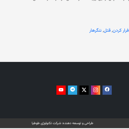
گیری قرار داشتند، اما با میانجی‌گری بزرگان محلی، از درگیری جلوگیری شد. منبع در مورد این‌که برادر دختر بازداشت شده یا فرار کرده است،
جزییات نداده است. همچنین سید طیب حماد، سخنگوی فرماندهی پولیس ننگرهار نیز قتل این دختر و پسر را تأیید کرده است. او افزوده
 یک مظنون در این ارتباط بازداشت شده و تحقیقات جریان دارد. پیش از این نیز مواردی از قتل‌های ناموسی از ولایت‌های مختلف
فرار کردن
,
قتل
,
ننگرهار
طراحی و توسعه دهنده:
شرکت تکنولوژی طوطیا