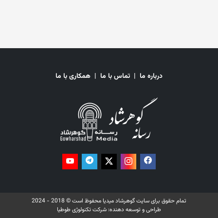
هر دختری است که جرات کرده فراتر از محدودیت‌هایی که بر او تحمیل شده، یاد
بگیرد. او در ادامه افزوده است: «این جایزه برای دختران و هر تیمی است که
رباتی ساخت و با وجود منابع محدود و چالش‌های عظیم، رویای نوآوری را در سر
می‌پروراند، و هر زن جوانی که خود را نه قربانی شرایط‌ش، بلکه یک دانشمند،
مهندس یا نوآور آینده می‌داند.» قابل ذکر است که تیم رباتیک دختران افغانستان
در خزان سال ۱۴۰۲ هجری خورشیدی با حضور در مسابقات جهانی «فرست
گلوبال» (First Global) در کشور سنگاپور، مدال نقره‌ی شجاعت این مسابقه را
از آن خود کرد. رویا محبوب، رهبر این تیم در سال ۱۴۰۱ هجری خورشیدی برنده
درباره ما
|
تماس با ما
|
همکاری با ما
جایزه‌ی سالانه انجمن دوحه (دوحه فرم) شده بود. همچنین اعضای این تیم در
سال ۲۰۲۱ میلادی در فهرست ۳۰ دانشمند، مخترع و سرمایه‌گذار در سطح آسیا
نیز قرار گرفته بودند.
تمام حقوق برای سایت گوهرشاد میدیا محفوظ است © 2018 - 2024
طراحی و توسعه دهنده:
شرکت تکنولوژی طوطیا