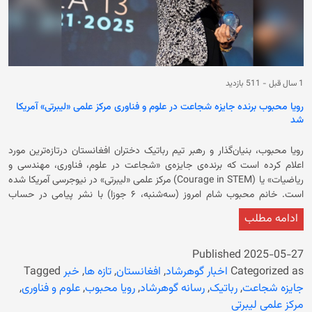
1 سال قبل
-
511 بازدید
رویا محبوب برنده‌ جایزه‌ شجاعت در علوم و فناوری مرکز علمی «لیبرتی» آمریکا
شد
رویا محبوب، بنیان‌گذار و رهبر تیم رباتیک دختران افغا‌نستان درتازه‌ترین مورد
اعلام کرده است که برنده‌‌ی جایزه‌ی «شجاعت در علوم، فناوری، مهندسی و
ریاضیات» یا (Courage in STEM) مرکز علمی «لیبرتی» در نیوجرسی آمریکا شده
است. خانم محبوب شام امروز (سه‌شنبه، ۶ جوزا) با نشر پیامی در حساب
کاربری ایکس خود نوشته است که از دریافت این جایزه بسیار مفتخر است. وی
ادامه مطلب
در ادامه تاکید کرده است: «مفتخرم که جایزه شجاعت در علوم، فناوری،
مهندسی و ریاضیات (Courage in STEM) یک موزه علمی فوق‌العاده در
نیوجرسی که کنجکاوی را برمی‌انگیزد و نوآوران آینده را توانمند می‌سازد، دریافت
Published
2025-05-27
می‌کنم.» او از مرکز علمی «لیبرتی» در نیوجرسی آمریکا ابراز قدردانی کرده و نوشته
Categorized as
اخبار گوهرشاد
,
افغانستان
,
تازه ها
,
خبر
Tagged
است: «از شما به خاطر باورتان به آن‌ها و به من متشکرم.» بنیان‌گذار تیم رباتیک
جایزه شجاعت
,
رباتیک
,
رسانه گوهرشاد
,
رویا محبوب
,
علوم و فناوری
,
دختران افغا‌نستان در ادامه نوشته که این جایزه فقط برای او نیست، بلکه برای
مرکز علمی لیبرتی